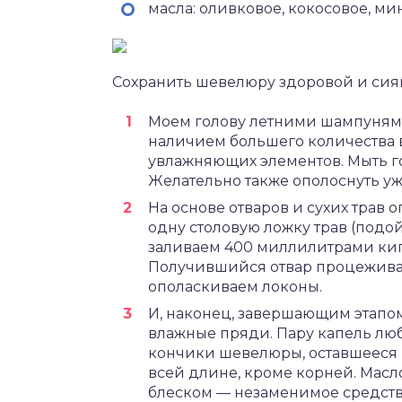
масла: оливковое, кокосовое, ми
Сохранить шевелюру здоровой и сия
Моем голову летними шампунями
наличием большего количества в
увлажняющих элементов. Мыть го
Желательно также ополоснуть уж
На основе отваров и сухих трав 
одну столовую ложку трав (под
заливаем 400 миллилитрами кипя
Получившийся отвар процежива
ополаскиваем локоны.
И, наконец, завершающим этапом
влажные пряди. Пару капель лю
кончики шевелюры, оставшееся 
всей длине, кроме корней. Мас
блеском — незаменимое средст