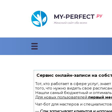
MY-PERFECT
.РУ
лосы
нские
ска
ти
Женский сайт обо всем
рижки
жские
мпунь
дные прически 2018
рода
дные стрижки 2018
облемы и лечение
Сервис онлайн-записи на собс
Тот, кто работает в сфере услуг, зна
того, что нужно видеть свое расписан
Нашли самый бюджетный и оптималь
Для новых пользователей
первый ме
Чат-бот для мастеров и специалистов
—
Сам записывает клиентов и напомин