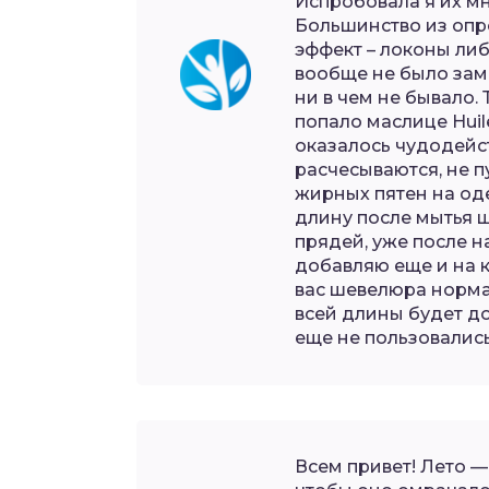
Испробовала я их мн
Большинство из опр
эффект – локоны ли
вообще не было зам
ни в чем не бывало.
попало маслице Huile
оказалось чудодейст
расчесываются, не п
жирных пятен на од
длину после мытья 
прядей, уже после н
добавляю еще и на к
вас шевелюра норма
всей длины будет до
еще не пользовалис
Всем привет! Лето —