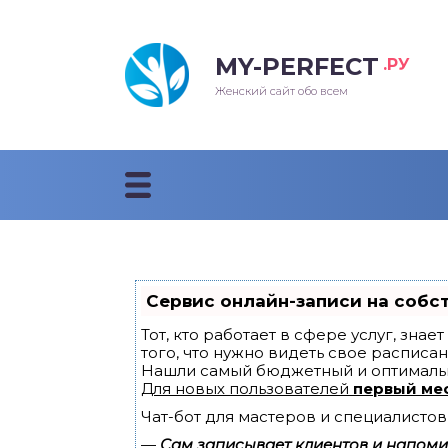
MY-PERFECT
.РУ
лосы
нские
ска
ти
Женский сайт обо всем
рижки
жские
мпунь
дные прически 2018
рода
дные стрижки 2018
облемы и лечение
Сервис онлайн-записи на собс
Тот, кто работает в сфере услуг, зна
того, что нужно видеть свое расписан
Нашли самый бюджетный и оптималь
Для новых пользователей
первый ме
Чат-бот для мастеров и специалистов
—
Сам записывает клиентов и напомин