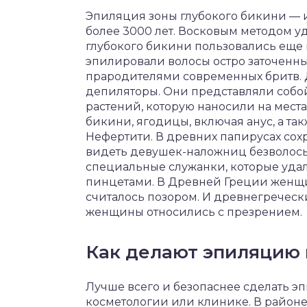
Эпиляция зоны глубокого бикини — 
более 3000 лет. Восковым методом у
глубокого бикини пользовались еще
эпилировали волосы остро заточенн
прародителями современных бритв. 
депиляторы. Они представляли собой 
растений, которую наносили на мест
бикини, ягодицы, включая анус, а та
Нефертити. В древних папирусах сох
видеть девушек-наложниц безволосы
специальные служанки, которые уда
пинцетами. В Древней Греции женщи
считалось позором. И древнегречес
женщины относились с презрением.
Как делают эпиляцию 
Лучше всего и безопаснее сделать э
косметологии или клинике. В районе 