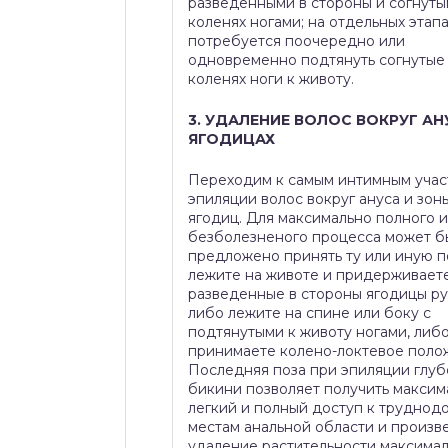
разведенными в стороны и согнуты
коленях ногами; на отдельных этап
потребуется поочередно или
одновременно подтянуть согнутые
коленях ноги к животу.
3. УДАЛЕНИЕ ВОЛОС ВОКРУГ АН
ЯГОДИЦАХ
Переходим к самым интимным учас
эпиляции волос вокруг ануса и зо
ягодиц. Для максимально полного и
безболезненого процесса может б
предложено принять ту или иную п
лежите на животе и придерживает
разведенные в стороны ягодицы ру
либо лежите на спине или боку с
подтянутыми к животу ногами, либ
принимаете колено-локтевое поло
Последняя поза при эпиляции глуб
бикини позволяет получить максим
легкий и полный доступ к труднод
местам анальной области и произв
удаление растительности максима