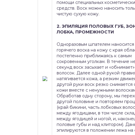
помощи специальных косметически
средств. Воск можно наносить толь
чистую сухую кожу.
2. ЭПИЛЯЦИЯ ПОЛОВЫХ ГУБ, ЗО
ЛОБКА, ПРОМЕЖНОСТИ
Одноразовым шпателем наносится
горячего воска на кожу с края обла
постепенно приближаясь к самым
сокровенным уголкам. В течение н
секунд воск засыхает и «обнимает
волосок. Далее одной рукой прави
натягивается кожа, а резким движ
другой руки воск резко снимается 
кожи вместе с ненужными волоскам
Обработав одну сторону, мы перех
другой половине и повторяем про
(край бикини, часть лобковых волос
между ягодицами, в том числе скл
между ягодицей и ногой, и, наконец
половые губы и над клитором). Да
эпилируются в положении лежа на 