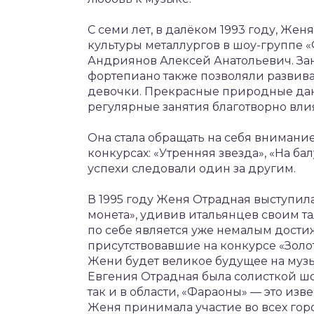
С семи лет, в далёком 1993 году, Же
культуры металлургов в шоу-группе 
Андриянов Алексей Анатольевич. Зан
фортепиано также позволяли развив
девочки. Прекрасные природные дан
регулярные занятия благотворно вли
Она стала обращать на себя внимани
конкурсах: «Утренняя звезда», «На ба
успехи следовали один за другим.
В 1995 году Женя Отрадная выступила
монета», удивив итальянцев своим тал
по себе является уже немалым дост
присутствовавшие на конкурсе «Золот
Жени будет великое будущее на муз
Евгения Отрадная была солисткой шо
так и в области, «Фараоны» — это из
Женя принимала участие во всех гор