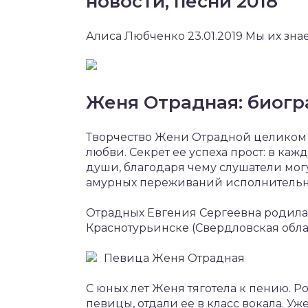
новости, песни 2018
Алиса Любченко 23.01.2019 Мы их зна
Женя Отрадная: биог
Творчество Жени Отрадной целиком 
любви. Секрет ее успеха прост: в ка
души, благодаря чему слушатели мог
амурных переживаний исполнитель
Отрадных Евгения Сергеевна родилась
Краснотурьинске (Свердловская облас
Певица Женя Отрадная
С юных лет Женя тяготела к пению. Р
певицы, отдали ее в класс вокала. Уж