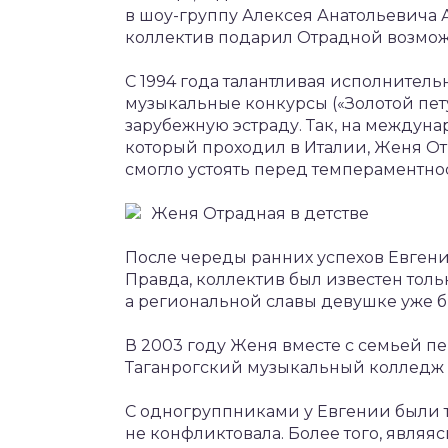
в шоу-группу Алексея Анатольевича
коллектив подарил Отрадной возможн
С 1994 года талантливая исполнител
музыкальные конкурсы («Золотой пету
зарубежную эстраду. Так, на междуна
который проходил в Италии, Женя От
смогло устоять перед темпераментно
Женя Отрадная в детстве
После череды ранних успехов Евгения
Правда, коллектив был известен толь
а региональной славы девушке уже б
В 2003 году Женя вместе с семьей пер
Таганрогский музыкальный колледж 
С одногруппниками у Евгении были 
не конфликтовала. Более того, являя