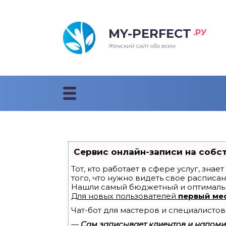
MY-PERFECT
.РУ
лосы
нские
ска
ти
Женский сайт обо всем
рижки
жские
мпунь
дные прически 2018
рода
дные стрижки 2018
облемы и лечение
Сервис онлайн-записи на собс
Тот, кто работает в сфере услуг, зна
того, что нужно видеть свое расписан
Нашли самый бюджетный и оптималь
Для новых пользователей
первый ме
Чат-бот для мастеров и специалистов
—
Сам записывает клиентов и напомин