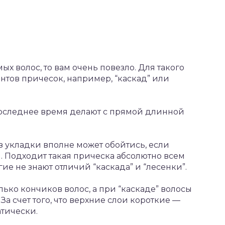
ых волос, то вам очень повезло. Для такого
нтов причесок, например, “каскад” или
последнее время делают с прямой длинной
з укладки вполне может обойтись, если
 Подходит такая прическа абсолютно всем
ие не знают отличий “каскада” и “лесенки”.
лько кончиков волос, а при “каскаде” волосы
За счет того, что верхние слои короткие —
тически.