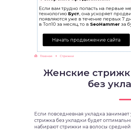
Если вам трудно попасть на первые ме
технологию
Буст
, она ускоряет продв
появляются уже в течение первых 7 дн
в Топ10 за месяц, то в
SeoHammer
за б
Начать продвижение сайта
Главная
Cтрижки
Женские стрижк
без укла
Если повседневная укладка занимает у
стрижка без укладки будет оптималь
набирают стрижки на волосы средней