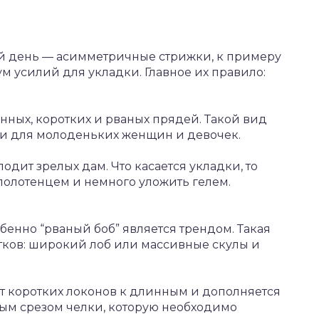
й день — асимметричные стрижки, к примеру
м усилий для укладки. Главное их правило:
нных, коротких и рваных прядей. Такой вид
 и для молоденьких женщин и девочек.
дит зрелых дам. Что касается укладки, то
полотенцем и немного уложить гелем.
бенно “рваный боб” является трендом. Такая
тков: широкий лоб или массивные скулы и
т коротких локонов к длинным и дополняется
сым срезом челки, которую необходимо