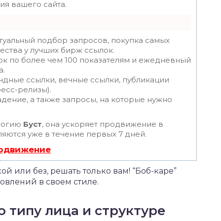
я вашего сайта.
туальный подбор запросов, покупка самых
ества у лучших бирж ссылок.
ок по более чем 100 показателям и ежедневный
а.
ндные ссылки, вечные ссылки, публикации
ресс-релизы).
дение, а также запросы, на которые нужно
логию
Буст
, она ускоряет продвижение в
ляются уже в течение первых 7 дней.
родвижение
ой или без, решать только вам! “Боб-каре”
новлений в своем стиле.
о типу лица и структуре