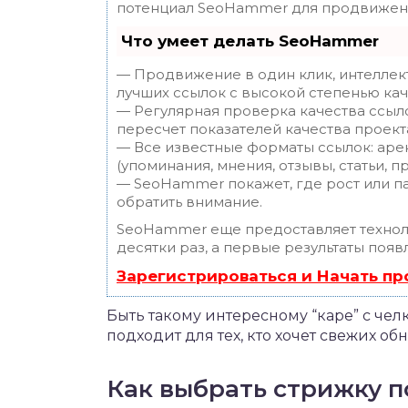
потенциал SeoHammer для продвижени
Что умеет делать SeoHammer
— Продвижение в один клик, интеллек
лучших ссылок с высокой степенью кач
— Регулярная проверка качества ссыл
пересчет показателей качества проект
— Все известные форматы ссылок: аре
(упоминания, мнения, отзывы, статьи, п
— SeoHammer покажет, где рост или па
обратить внимание.
SeoHammer еще предоставляет техно
десятки раз, а первые результаты появ
Зарегистрироваться и Начать п
Быть такому интересному “каре” с челк
подходит для тех, кто хочет свежих об
Как выбрать стрижку п