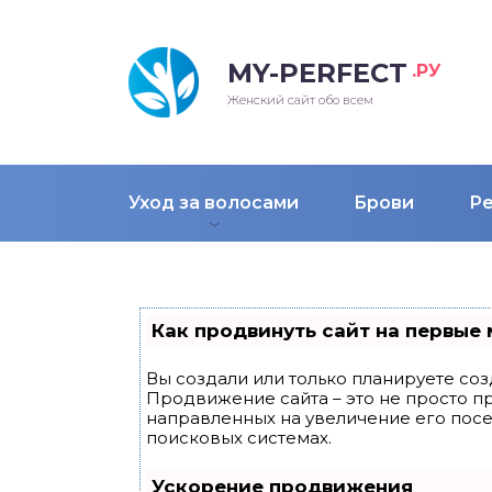
MY-PERFECT
.РУ
лосы
нские
ска
ти
Женский сайт обо всем
рижки
жские
мпунь
дные прически 2018
Уход за волосами
Брови
Р
рода
дные стрижки 2018
облемы и лечение
Как продвинуть сайт на первые 
Вы создали или только планируете созд
Продвижение сайта – это не просто п
направленных на увеличение его пос
поисковых системах.
Ускорение продвижения