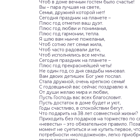
Чтоб в доме вечным гостем было счастье!
Вы – пара лучшая на свете,
Семья, дружней которой нет!
Сегодня праздник на планете –
Плюс год отметил ваш дуэт.
Плюс год любви и пониманья,
Плюс год гармонии, тепла.
Я шлю вам нынче пожеланья,
Чтоб сотню лет семья жила,
Чтоб часто радовали дети,
Чтоб исполнялись все мечты.
Сегодня праздник на планете –
Плюс год прекраснейшей четы!
Не один год со дня свадьбы миновал.
Вам двоих детишек Бог уже послал.
Стала дружной, очень крепкою семья!
С годовщиной вас сейчас поздравлю я.
От души желаю мира и любви,
Пусть Господь вас всех благословит.
Пусть достаток в доме будет и уют,
Годы счастливо, в спокойствии бегут.
Что подарить на 38 лет совместной жизни?
Приходить без подарков на торжество по с
«невесты» – это обязательное правило. Поз
момент не суетиться и не купить первое, чт
потребности «молодоженов», легко приобре