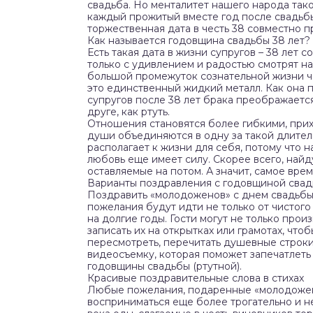
свадьба. Но менталитет нашего народа тако
каждый прожитый вместе год после свадьбы 
торжественная дата в честь 38 совместно п
Как называется годовщина свадьбы 38 лет?
Есть такая дата в жизни супругов – 38 лет с
только с удивлением и радостью смотрят н
большой промежуток сознательной жизни че
это единственный жидкий металл. Как она 
супругов после 38 лет брака преображается
друге, как ртуть.
Отношения становятся более гибкими, при
души объединяются в одну за такой длител
располагает к жизни для себя, потому что н
любовь еще имеет силу. Скорее всего, най
оставляемые на потом. А значит, самое врем
Варианты поздравления с годовщиной сва
Поздравить «молодоженов» с днем свадьбы 
пожелания будут идти не только от чистого
на долгие годы. Гости могут не только прои
записать их на открытках или грамотах, чт
пересмотреть, перечитать душевные строк
видеосъемку, которая поможет запечатлеть 
годовщины свадьбы (ртутной).
Красивые поздравительные слова в стихах
Любые пожелания, подаренные «молодожен
восприниматься еще более трогательно и н