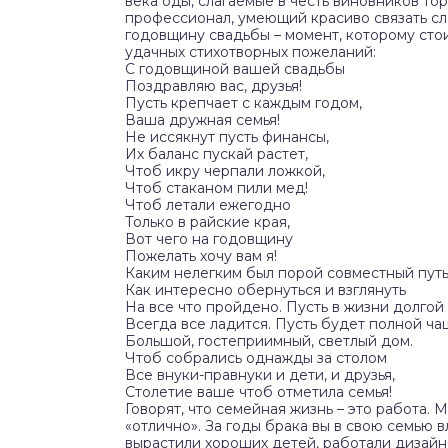
века оды, слагаемые в честь виновников то
профессионал, умеющий красиво связать сл
годовщину свадьбы – момент, которому сто
удачных стихотворных пожеланий:
С годовщиной вашей свадьбы
Поздравляю вас, друзья!
Пусть крепчает с каждым годом,
Ваша дружная семья!
Не иссякнут пусть финансы,
Их баланс пускай растет,
Чтоб икру черпали ложкой,
Чтоб стаканом пили мед!
Чтоб летали ежегодно
Только в райские края,
Вот чего на годовщину
Пожелать хочу вам я!
Каким нелегким был порой совместный путь
Как интересно обернуться и взглянуть
На все что пройдено. Пусть в жизни долгой
Всегда все ладится. Пусть будет полной ч
Большой, гостеприимный, светлый дом.
Чтоб собрались однажды за столом
Все внуки-правнуки и дети, и друзья,
Столетие ваше чтоб отметила семья!
Говорят, что семейная жизнь – это работа. 
«отлично». За годы брака вы в свою семью 
вырастили хороших детей, работали дизайн