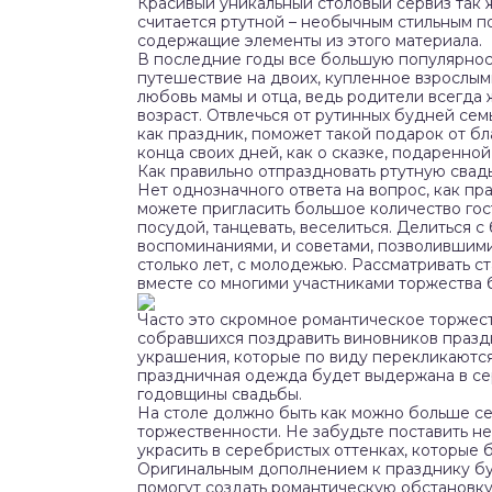
Красивый уникальный столовый сервиз так 
считается ртутной – необычным стильным 
содержащие элементы из этого материала.
В последние годы все большую популярност
путешествие на двоих, купленное взрослым
любовь мамы и отца, ведь родители всегда ж
возраст. Отвлечься от рутинных будней сем
как праздник, поможет такой подарок от б
конца своих дней, как о сказке, подаренной
Как правильно отпраздновать ртутную свад
Нет однозначного ответа на вопрос, как пр
можете пригласить большое количество гос
посудой, танцевать, веселиться. Делиться 
воспоминаниями, и советами, позволившими
столько лет, с молодежью. Рассматривать 
вместе со многими участниками торжества 
Часто это скромное романтическое торжест
собравшихся поздравить виновников празд
украшения, которые по виду перекликаются 
праздничная одежда будет выдержана в сер
годовщины свадьбы.
На столе должно быть как можно больше се
торжественности. Не забудьте поставить 
украсить в серебристых оттенках, которые 
Оригинальным дополнением к празднику буд
помогут создать романтическую обстановку