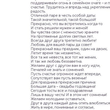
поддерживали огонь в семейном очаге – и 
счастье. Трудитесь и впредь над укрепление
радость.
Отличной паре в честь особой даты:
Такой значительной, такой большой!
Прекрасно, что вы встретились когда-то
И стать решили мужем и женой!
Вы чувства свои с нежностью храните
На протяженье долгих светлых лет.
Всегда друг друга трепетно любите!
Любовь для вашей пары да совет!
Прекрасный ваш праздник, один на двоих,
Летит время так незаметно,
Все та же невеста, все тот же жених,
И так же любовь беззаветна.
Желаем друг с другом вам в ногу идти,
Печалей не знать и сомнений.
Пусть счастье огромное ждет впереди,
Сопутствует вам пусть везенье!
Для праздника прекрасная причина:
Большая дата – свадьбы годовщина!
Сегодня тосты все и поздравленья
Лишь в вашу честь! И в этом нет сомненья!
Желаем молодыми оставаться,
Друг в друга каждый день опять влюбляться
Жить в мире, пониманье и согласье,