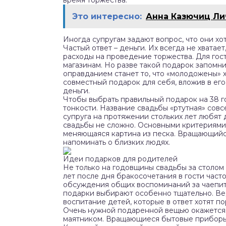
время торжества.
Это интересно:
Анна Казючиц Ли
Иногда супругам задают вопрос, что они хо
Частый ответ – деньги. Их всегда не хвата
расходы на проведение торжества. Для гост
магазинам. Но разве такой подарок запомни
оправданием станет то, что «молодожены» 
совместный подарок для себя, вложив в ег
деньги.
Чтобы выбрать правильный подарок на 38 г
тонкости. Название свадьбы «ртутная» совс
супруга на протяжении стольких лет любят 
свадьбы не сложно. Основными критериями
меняющаяся картина из песка. Вращающийс
напоминать о близких людях.
Идеи подарков для родителей
Не только на годовщины свадьбы за столом
лет после дня бракосочетания в гости част
обсуждения общих воспоминаний за чаепи
подарки выбирают особенно тщательно. Вед
воспитание детей, которые в ответ хотят по
Очень нужной подаренной вещью окажется 
маятником. Вращающиеся бытовые приборы: