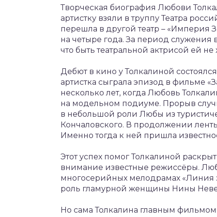
Творческая биография Любови Толкал
артистку взяли в труппу Театра росс
перешла в другой театр – «Империя Зв
на четыре года. За период служения 
что быть театральной актрисой ей не 
Дебют в кино у Толкалиной состоялся
артистка сыграла эпизод в фильме «
несколько лет, когда Любовь Толкали
на модельном подиуме. Прорыв случи
в небольшой роли Любы из туристиче
Кончаловского. В продолжении ленты 
Именно тогда к ней пришла известнос
Этот успех помог Толкалиной раскрыт
внимание известные режиссёры. Люб
многосерийных мелодрамах «Линия з
роль гламурной женщины Нины Неверо
Но сама Толкалина главным фильмо