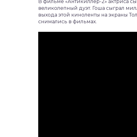
В фильме «Антикиллер-2» актриса сыг
великолепный дуэт. Гоша сыграл мил
выхода этой киноленты на экраны То
снимались в фильмах.