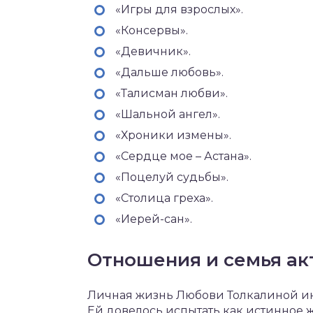
«Игры для взрослых».
«Консервы».
«Девичник».
«Дальше любовь».
«Талисман любви».
«Шальной ангел».
«Хроники измены».
«Сердце мое – Астана».
«Поцелуй судьбы».
«Столица греха».
«Иерей-сан».
Отношения и семья а
Личная жизнь Любови Толкалиной инт
Ей довелось испытать как истинное ж