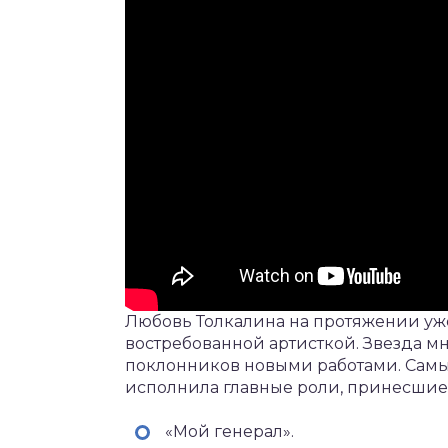
Любовь Толкалина на протяжении уже
востребованной артисткой. Звезда м
поклонников новыми работами. Самы
исполнила главные роли, принесшие 
«Мой генерал».