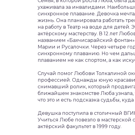
Семья, в которой росла Люба, была да
ухаживала за инвалидами. Наиболь
синхронное плавание. Девочка мечтал
жизнь. Она планировала работать тр
на работу в Театр на воде для детей. 
актёрскому мастерству. В 12 лет Любо
названием «Бахчисарайский фонтан». 
Марии и Русалочки. Через четыре год
синхронному плаванию. Но чем дальш
плаванием не как спортом, а как иску
Случай помог Любови Толкалиной ок
профессией. Однажды юную красавиц
снимавший ролик, который продвига
ближайшем знакомстве Люба узнала, ч
что это и есть подсказка судьбы, куд
Девушка поступила в столичный ВГИК
Учиться Любе повезло в мастерской 
актёрский факультет в 1999 году.