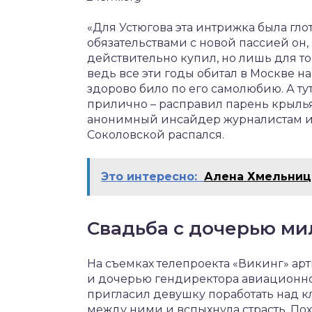
«Для Устюгова эта интрижка была глот
обязательствами с новой пассией он, 
действительно купил, но лишь для то
ведь все эти годы обитал в Москве 
здорово било по его самолюбию. А ту
прилично – расправил парень крылья,
анонимный инсайдер журналистам изд
Соколовской распался.
Это интересно:
Алена Хмельниц
Свадьба с дочерью м
На съемках телепроекта «Викинг» ар
и дочерью гендиректора авиационно
пригласил девушку поработать над кл
между ними и вспыхнула страсть. По