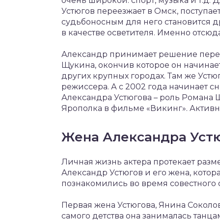
очень широкой: спорт, музыка и т.д
Устюгов переезжает в Омск, поступае
судьбоносным для него становится д
в качестве осветителя. Именно отсюд
Александр принимает решение перее
Щукина, окончив которое он начинает 
других крупных городах. Там же Устюг
режиссера. А с 2002 года начинает с
Александра Устюгова – роль Романа 
Ярополка в фильме «Викинг». Активн
Жена Александра Устю
Личная жизнь актера протекает разме
Александр Устюгов и его жена, котор
познакомились во время совестного 
Первая жена Устюгова, Янина Соколовс
самого детства она занималась танца