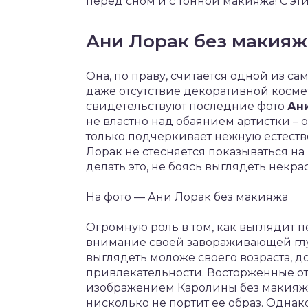
перед сном и с тонной макияжа! С эт
Ани Лорак без макияж
Она, по праву, считается одной из с
даже отсутствие декоративной косме
свидетельствуют последние фото
Ани
не властно над обаянием артистки – о
только подчеркивает нежную естеств
Лорак не стесняется показываться н
делать это, не боясь выглядеть некра
На фото — Ани Лорак без макияжа
Огромную роль в том, как выглядит п
внимание своей завораживающей глу
выглядеть моложе своего возраста, 
привлекательности. Восторженные о
изображением Каролины без макияжа 
нисколько не портит ее образ. Однако