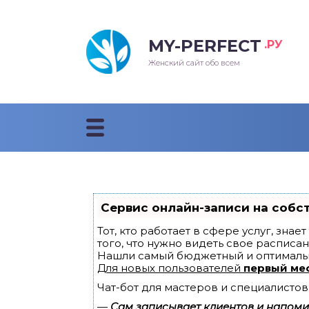
MY-PERFECT
.РУ
лосы
нские
ска
ти
Женский сайт обо всем
рижки
жские
мпунь
дные прически 2018
рода
дные стрижки 2018
облемы и лечение
Сервис онлайн-записи на собс
Тот, кто работает в сфере услуг, зна
того, что нужно видеть свое расписан
Нашли самый бюджетный и оптималь
Для новых пользователей
первый ме
Чат-бот для мастеров и специалистов
—
Сам записывает клиентов и напомин