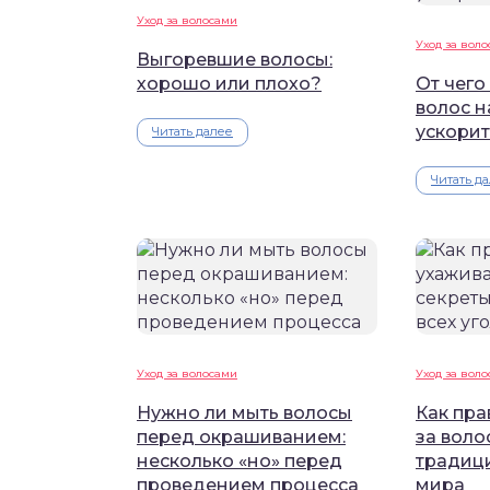
Уход за волосами
Уход за вол
Выгоревшие волосы:
хорошо или плохо?
От чего
волос н
ускорит
Читать далее
Читать д
Уход за волосами
Уход за вол
Нужно ли мыть волосы
Как пра
перед окрашиванием:
за воло
несколько «но» перед
традици
проведением процесса
мира