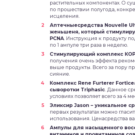
растительных компонентах. О су
по прошествии полугода, конкре
исцеления.
Аптечныесредства Nouvelle Ul
женьшеня, который стимулируе
PCNA
. Инструкция к продукту п
по 1 ампуле три раза в неделю.
Стимулирующий комплекс КОРА
получения очень эффекта реком
выше продукты. Всего за пору 
сияние.
Комплекс Rene Furterer Fortic
сыворотки Triphasic
. Данное с
условиях позволяет всего за 4 ме
Эликсир Jason – уникальное с
первых результатах можно гласи
использования. Ценасредства вар
Ампулы для насыщенного восст
витаминов и провитаминов со