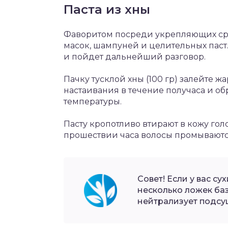
Паста из хны
Фаворитом посреди укрепляющих сред
масок, шампуней и целительных паст
и пойдет дальнейший разговор.
Пачку тусклой хны (100 гр) залейте ж
настаивания в течение получаса и о
температуры.
Пасту кропотливо втирают в кожу го
прошествии часа волосы промываютс
Совет! Если у вас с
несколько ложек баз
нейтрализует подсу