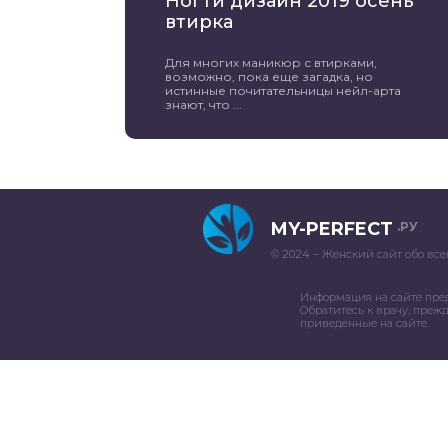
Ногти дизайн 2019 осень
втирка
Для многих маникюр с втирками,
возможно, пока еще загадка, но
истинные почитательницы нейл-арта
знают, что ...
MY-PERFECT
.РУ
© 2024 – Женский сайт обо все
Информация на сайте пре
Обратитесь к врачу, преж
приведенные на сайте.