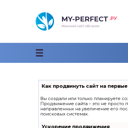
MY-PERFECT
.РУ
лосы
нские
ска
ти
Женский сайт обо всем
рижки
жские
мпунь
дные прически 2018
рода
дные стрижки 2018
облемы и лечение
Как продвинуть сайт на первые
Вы создали или только планируете соз
Продвижение сайта – это не просто 
направленных на увеличение его по
поисковых системах.
Ускорение продвижения