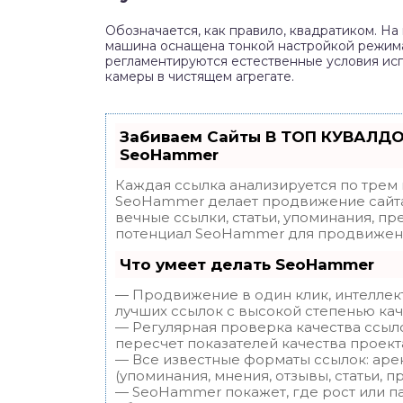
Обозначается, как правило, квадратиком. На
машина оснащена тонкой настройкой режима
регламентируются естественные условия исп
камеры в чистящем агрегате.
Забиваем Сайты В ТОП КУВАЛДО
SeoHammer
Каждая ссылка анализируется по трем
SeoHammer делает продвижение сайта
вечные ссылки, статьи, упоминания, пр
потенциал SeoHammer для продвижени
Что умеет делать SeoHammer
— Продвижение в один клик, интеллек
лучших ссылок с высокой степенью кач
— Регулярная проверка качества ссыл
пересчет показателей качества проект
— Все известные форматы ссылок: аре
(упоминания, мнения, отзывы, статьи, п
— SeoHammer покажет, где рост или па