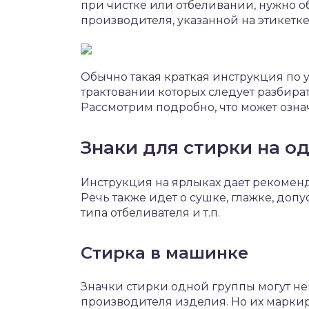
при чистке или отбеливании, нужно о
производителя, указанной на этикетк
Обычно такая краткая инструкция по у
трактовании которых следует разбират
Рассмотрим подробно, что может озна
Знаки для стирки на 
Инструкция на ярлыках дает рекоменд
Речь также идет о сушке, глажке, до
типа отбеливателя и т.п.
Стирка в машинке
Значки стирки одной группы могут нем
производителя изделия. Но их марки