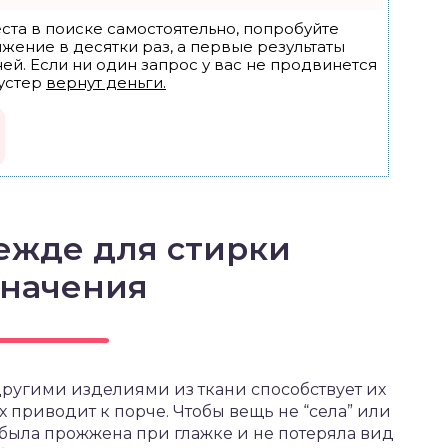
ста в поиске самостоятельно, попробуйте
ижение в десятки раз, а первые результаты
ей. Если ни один запрос у вас не продвинется
устер
вернут деньги.
ежде для стирки
значения
ругими изделиями из ткани способствует их
х приводит к порче. Чтобы вещь не “села” или
 была прожжена при глажке и не потеряла вид