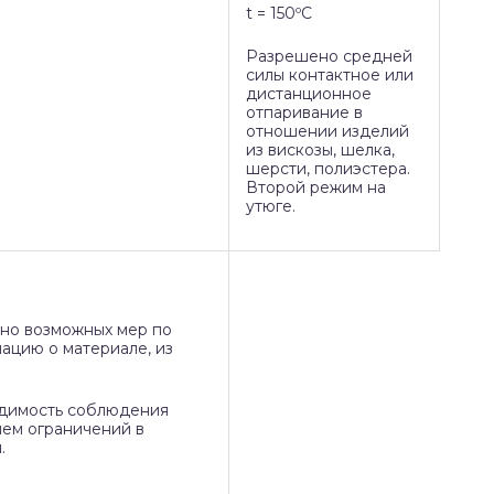
t = 150ºC
Разрешено средней
силы контактное или
дистанционное
отпаривание в
отношении изделий
из вискозы, шелка,
шерсти, полиэстера.
Второй режим на
утюге.
но возможных мер по
ацию о материале, из
одимость соблюдения
ием ограничений в
.