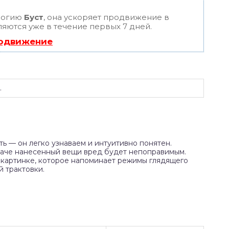
логию
Буст
, она ускоряет продвижение в
ляются уже в течение первых 7 дней.
родвижение
.
ть — он легко узнаваем и интуитивно понятен.
наче нанесенный вещи вред будет непоправимым.
 картинке, которое напоминает режимы глядящего
й трактовки.