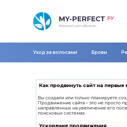
MY-PERFECT
.РУ
лосы
нские
ска
ти
Женский сайт обо всем
рижки
жские
мпунь
дные прически 2018
Уход за волосами
Брови
Р
рода
дные стрижки 2018
облемы и лечение
Как продвинуть сайт на первые 
Вы создали или только планируете созд
Продвижение сайта – это не просто п
направленных на увеличение его пос
поисковых системах.
Ускорение продвижения