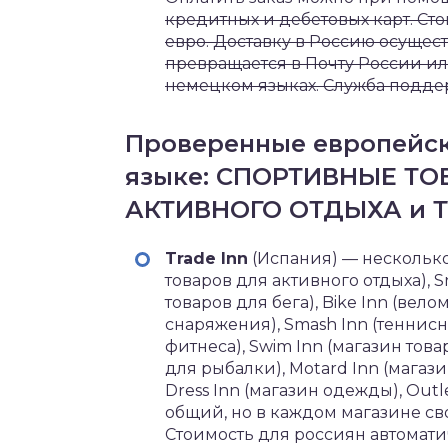
кредитных и дебетовых карт. Сто
евро. Доставку в Россию осущест
превращается в Почту России или
немецком языках. Служба подде
Проверенные европейск
языке: СПОРТИВНЫЕ ТО
АКТИВНОГО ОТДЫХА и 
Trade Inn
(Испания) — несколько 
товаров для активного отдыха), 
товаров для бега), Bike Inn (вело
снаряжения), Smash Inn (теннисны
фитнеса), Swim Inn (магазин това
для рыбалки), Motard Inn (магази
Dress Inn (магазин одежды), Outl
общий, но в каждом магазине сво
Стоимость для россиян автоматич