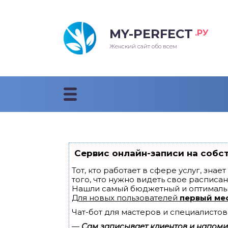
MY-PERFECT
.РУ
лосы
нские
ска
ти
Женский сайт обо всем
рижки
жские
мпунь
дные прически 2018
рода
дные стрижки 2018
облемы и лечение
Сервис онлайн-записи на собс
Тот, кто работает в сфере услуг, зна
того, что нужно видеть свое расписан
Нашли самый бюджетный и оптималь
Для новых пользователей
первый ме
Чат-бот для мастеров и специалистов
—
Сам записывает клиентов и напомин