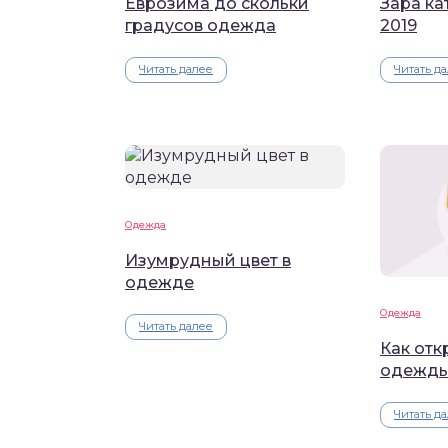
Еврозима до скольки
Зара к
градусов одежда
2019
Читать далее
Читать д
Одежда
Изумрудный цвет в
одежде
Одежда
Читать далее
Как отк
одежд
Читать д