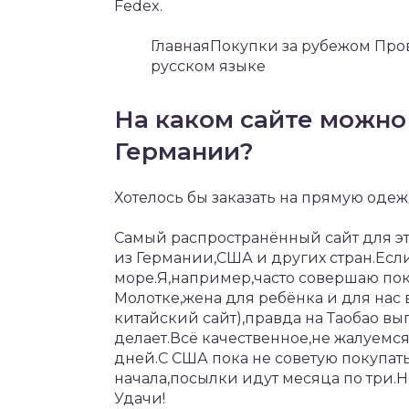
Fedex.
ГлавнаяПокупки за рубежом Про
русском языке
На каком сайте можно
Германии?
Хотелось бы заказать на прямую оде
Самый распространённый сайт для эти
из Германии,США и других стран.Если
море.Я,например,часто совершаю по
Молотке,жена для ребёнка и для нас
китайский сайт),правда на Таобао выг
делает.Всё качественное,не жалуемс
дней.С США пока не советую покупать
начала,посылки идут месяца по три.
Удачи!