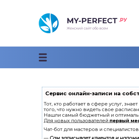
MY-PERFECT
.РУ
лосы
нские
ска
ти
Женский сайт обо всем
рижки
жские
мпунь
дные прически 2018
рода
дные стрижки 2018
облемы и лечение
Сервис онлайн-записи на собс
Тот, кто работает в сфере услуг, зна
того, что нужно видеть свое расписан
Нашли самый бюджетный и оптималь
Для новых пользователей
первый ме
Чат-бот для мастеров и специалистов
—
Сам записывает клиентов и напомин