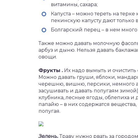
витамины, сахара;
Капуста – можно тереть на терке 
пекинскую капусту дают только в
Болгарский перец – в нем много
Также можно давать молочную фасоль
арбуз и дыню. Нельзя давать баклажан
овощи.
Фрукты
.
Их надо вымыть и очистить 
Можно давать груши, яблоки, мандари
черешню, вишню, персики, немного ан
засушивать и давать попугаям зимой) 
клубника, лесные ягоды, облепиха и д
папайю – в них содержатся вещества
попугая.
Зелень
.
Траву нужно рвать за городом