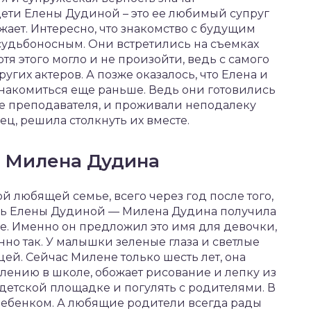
дети Елены Дудиной – это ее любимый супруг
жает. Интересно, что знакомство с будущим
судьбоносным. Они встретились на съемках
тя этого могло и не произойти, ведь с самого
угих актеров. А позже оказалось, что Елена и
знакомиться еще раньше. Ведь они готовились
 же преподавателя, и проживали неподалеку
нец, решила столкнуть их вместе.
 Милена Дудина
ой любящей семье, всего через год после того,
очь Елены Дудиной — Милена Дудина получила
е. Именно он предложил это имя для девочки,
нно так. У малышки зеленые глаза и светлые
цей. Сейчас Милене только шесть лет, она
плению в школе, обожает рисование и лепку из
 детской площадке и погулять с родителями. В
ебенком. А любящие родители всегда рады