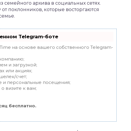
з семейного архива в социальных сетях.
 от поклонников, которые восторгаются
семье.
енном Telegram-боте
tTime на основе вашего собственного Telegram-
 компанию;
ем и загрузкой;
х или акциях;
шелек/счет;
е и персональные посещения;
о визите к вам;
сяц бесплатно.