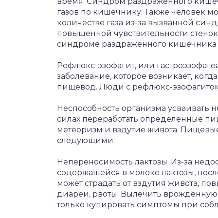
время. Синдром раздраженного кише
газов по кишечнику. Также человек 
количестве газа из-за вызванной си
повышенной чувствительности стенок
синдроме раздраженного кишечника п
Рефлюкс-эзофагит, или гастроэзофаге
заболевание, которое возникает, когд
пищевод. Люди с рефлюкс-эзофагитом 
Неспособность организма усваивать не
силах переработать определенные пи
метеоризм и вздутие живота. Пищевы
следующими:
Непереносимость лактозы. Из-за недо
содержащейся в молоке лактозы, пос
может страдать от вздутия живота, п
диареи, рвоты. Вылечить врожденную
только купировать симптомы при со