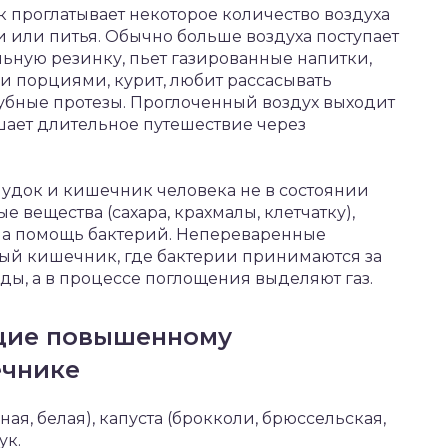
к проглатывает некоторое количество воздуха
 или питья. Обычно больше воздуха поступает
льную резинку, пьет газированные напитки,
ми порциями, курит, любит рассасывать
убные протезы. Проглоченный воздух выходит
шает длительное путешествие через
удок и кишечник человека не в состоянии
 вещества (сахара, крахмалы, клетчатку),
на помощь бактерий. Непереваренные
стый кишечник, где бактерии принимаются за
ды, а в процессе поглощения выделяют газ.
щие повышенному
ечнике
ая, белая), капуста (брокколи, брюссельская,
ук.