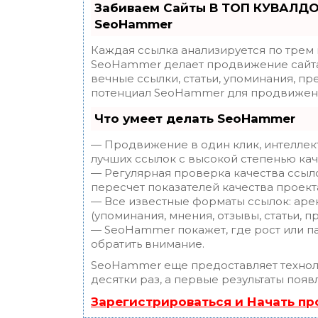
Забиваем Сайты В ТОП КУВАЛДО
SeoHammer
Каждая ссылка анализируется по трем
SeoHammer делает продвижение сайта
вечные ссылки, статьи, упоминания, пр
потенциал SeoHammer для продвижени
Что умеет делать SeoHammer
— Продвижение в один клик, интеллек
лучших ссылок с высокой степенью кач
— Регулярная проверка качества ссыл
пересчет показателей качества проект
— Все известные форматы ссылок: аре
(упоминания, мнения, отзывы, статьи, п
— SeoHammer покажет, где рост или па
обратить внимание.
SeoHammer еще предоставляет техно
десятки раз, а первые результаты появ
Зарегистрироваться и Начать п