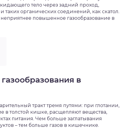
 покидающего тело через задний проход,
и таких органических соединений, как скатол.
ем неприятнее повышенное газообразование в
газообразования в
арительный тракт тремя путями: при глотании,
е в толстой кишке, расщепляют вещества,
тах питания. Чем больше заглатывания
уктов – тем больше газов в кишечнике.