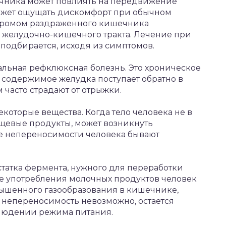
чника может повлиять на передвижение
может ощущать дискомфорт при обычном
ндромом раздраженного кишечника
 желудочно-кишечного тракта. Лечение при
одбирается, исходя из симптомов.
альная рефклюксная болезнь. Это хроническое
а содержимое желудка поступает обратно в
часто страдают от отрыжки.
которые вещества. Когда тело человека не в
щевые продукты, может возникнуть
е непереносимости человека бывают
статка фермента, нужного для переработки
ле употребления молочных продуктов человек
овышенного газообразования в кишечнике,
 непереносимость невозможно, остается
блюдении режима питания.