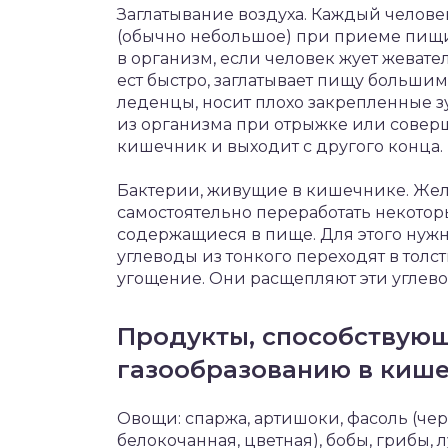
Заглатывание воздуха. Каждый челове
(обычно небольшое) при приеме пищи
в организм, если человек жует жевате
ест быстро, заглатывает пищу больши
леденцы, носит плохо закрепленные з
из организма при отрыжке или совер
кишечник и выходит с другого конца.
Бактерии, живущие в кишечнике. Жел
самостоятельно переработать некоторые
содержащиеся в пище. Для этого нуж
углеводы из тонкого переходят в тол
угощение. Они расщепляют эти углево
Продукты, способствую
газообразованию в киш
Овощи: спаржа, артишоки, фасоль (черн
белокочанная, цветная), бобы, грибы, л