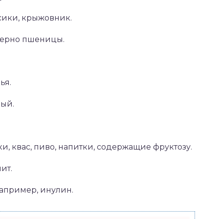
сики, крыжовник.
зерно пшеницы.
ья.
ный.
и, квас, пиво, напитки, содержащие фруктозу.
ит.
например, инулин.