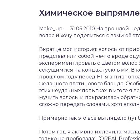
Химическое выпрямлен
Make_up — 31.05.2010 На прошлой н
волос и хочу поделиться с вами об эт
Вкратце моя история: волосы от при
представляли собой нечто вроде одув
экспериментировать с цветом волос с
секущимися на концах, тусклыми. В к
прошлом году перед НГ я активно тр
желанного платинового блонда. Особо
этих неудачных попытках. в итоге я в
мучить волосы и покрасилась обратн
сложно передать словами. хотя вполн
Примерно так это все выглядело (тут 
Потом год я активно их лечила: масла,
только не пробовала: L’OREAL Professio