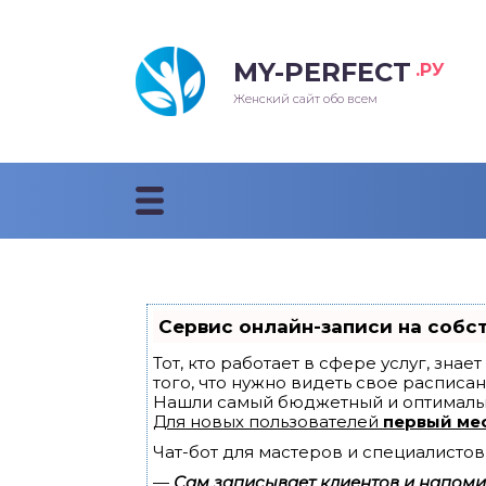
MY-PERFECT
.РУ
лосы
нские
ска
ти
Женский сайт обо всем
рижки
жские
мпунь
дные прически 2018
рода
дные стрижки 2018
облемы и лечение
Сервис онлайн-записи на собс
Тот, кто работает в сфере услуг, зна
того, что нужно видеть свое расписан
Нашли самый бюджетный и оптималь
Для новых пользователей
первый ме
Чат-бот для мастеров и специалистов
—
Сам записывает клиентов и напомин