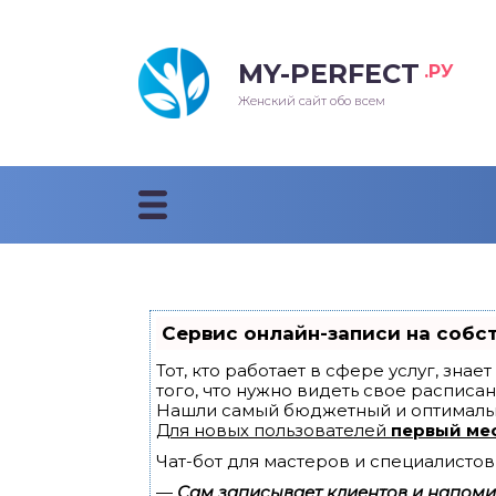
MY-PERFECT
.РУ
лосы
нские
ска
ти
Женский сайт обо всем
рижки
жские
мпунь
дные прически 2018
рода
дные стрижки 2018
облемы и лечение
Сервис онлайн-записи на собс
Тот, кто работает в сфере услуг, зна
того, что нужно видеть свое расписан
Нашли самый бюджетный и оптималь
Для новых пользователей
первый ме
Чат-бот для мастеров и специалистов
—
Сам записывает клиентов и напомин