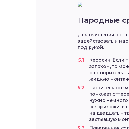
Народные с
Для очищения попав
задействовать и нар
под рукой.
Керосин. Если 
запахом, то мож
растворитель –
жидкую монтажн
Растительное м
поможет оттере
нужно немного р
же приложить с
на двадцать – т
застывшую мон
Поваренная сол