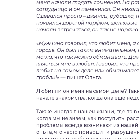
меня начали глодать сомнения. На ра
сотрудница и он изменился. Он никог
Одевался просто – джинсы, рубашка, п
появился дорогой парфюм, шелковые р
начали встречаться, он так не наряжал
«
Мужчина говорил, что любит меня, 
городе. Он был таким внимательным, в
могла, что так можно обманывать. Да
клясться мне в любви. Говорил, что пр
любит на самом деле или обманывает?
грабли!» —
пишет Ольга.
Любит ли он меня на самом деле? Так
начале знакомства, когда она еще нед
Также иногда в нашей жизни, где-то 
когда мы не знаем, как поступить, рас
проблемы всегда возникают из нашей
опыта, что часто приводит к разруше
правдивость любви нашего партнера.