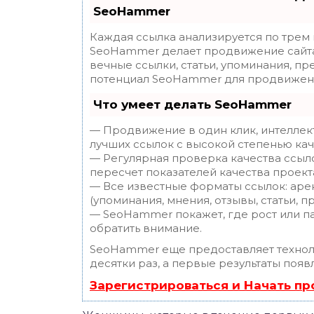
SeoHammer
Каждая ссылка анализируется по трем
SeoHammer делает продвижение сайта
вечные ссылки, статьи, упоминания, пр
потенциал SeoHammer для продвижени
Что умеет делать SeoHammer
— Продвижение в один клик, интеллек
лучших ссылок с высокой степенью кач
— Регулярная проверка качества ссыл
пересчет показателей качества проект
— Все известные форматы ссылок: аре
(упоминания, мнения, отзывы, статьи, п
— SeoHammer покажет, где рост или па
обратить внимание.
SeoHammer еще предоставляет техно
десятки раз, а первые результаты появ
Зарегистрироваться и Начать п