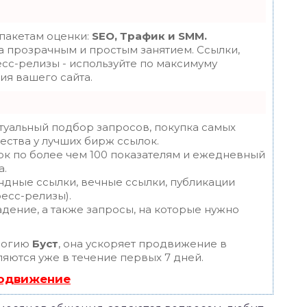
 пакетам оценки:
SEO, Трафик и SMM.
 прозрачным и простым занятием. Ссылки,
есс-релизы - используйте по максимуму
я вашего сайта.
туальный подбор запросов, покупка самых
ества у лучших бирж ссылок.
ок по более чем 100 показателям и ежедневный
а.
ндные ссылки, вечные ссылки, публикации
ресс-релизы).
дение, а также запросы, на которые нужно
логию
Буст
, она ускоряет продвижение в
ляются уже в течение первых 7 дней.
родвижение