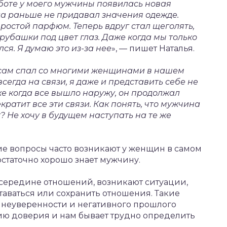
боте у моего мужчины появилась новая
да раньше не придавал значения одежде.
ростой парфюм. Теперь вдруг стал щеголять,
убашки под цвет глаз. Даже когда мы только
ся. Я думаю это из-за нее
», — пишет Наталья.
а сам спал со многими женщинами в нашем
сегда на связи, я даже и представить себе не
же когда все вышло наружу, он продолжал
екратит все эти связи. Как понять, что мужчина
 Не хочу в будущем наступать на те же
ие вопросы часто возникают у женщин в самом
остаточно хорошо знает мужчину.
в середине отношений, возникают ситуации,
ставаться или сохранить отношения. Такие
 неуверенности и негативного прошлого
нию доверия и нам бывает трудно определить