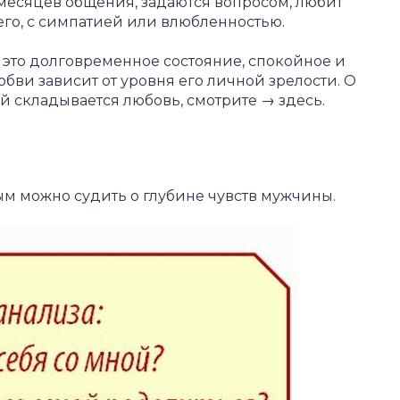
месяцев общения, задаются вопросом, любит
его, с симпатией или влюбленностью.
это долговременное состояние, спокойное и
юбви зависит от уровня его личной зрелости. О
ей складывается любовь, смотрите → здесь.
ым можно судить о глубине чувств мужчины.