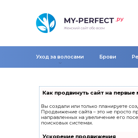
MY-PERFECT
.РУ
лосы
нские
ска
ти
Женский сайт обо всем
рижки
жские
мпунь
дные прически 2018
Уход за волосами
Брови
Р
рода
дные стрижки 2018
облемы и лечение
Как продвинуть сайт на первые 
Вы создали или только планируете созд
Продвижение сайта – это не просто п
направленных на увеличение его пос
поисковых системах.
Ускорение продвижения