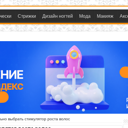
чески
Стрижки
Дизайн ногтей
Мода
Макияж
Акс
ьно выбрать стимулятор роста волос