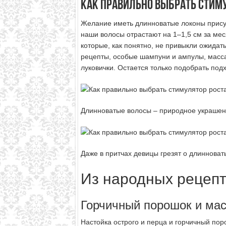
Как правильно выбрать стиму
Желание иметь длинноватые локоны прису
наши волосы отрастают на 1–1,5 см за меся
которые, как понятно, не привыкли ожида
рецепты, особые шампуни и ампулы, масса
луковички. Остается только подобрать под
Длинноватые волосы – природное украше
Даже в притчах девицы грезят о длинноват
Из народных рецеп
Горчичный порошок и мас
Настойка острого и перца и горчичный по