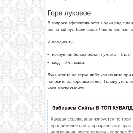
Горе луковое
В вопросе эффективности в один ряд с пе
репчатый лук. Если запах Чиполлино вас н
Ингредиенты:
некрупная белоснежная луковка – 1 шт.;
мед – 3 ч. ложки.
Лук натрите на терке либо измельчите пр
нанесите на корешки волос. Голову утепл
часа маску смойте.
Забиваем Сайты В ТОП КУВАЛД
Каждая ссылка анализируется по трем 
продвижение сайта прозрачным и прост
упоминания, пресс-релизы - использу