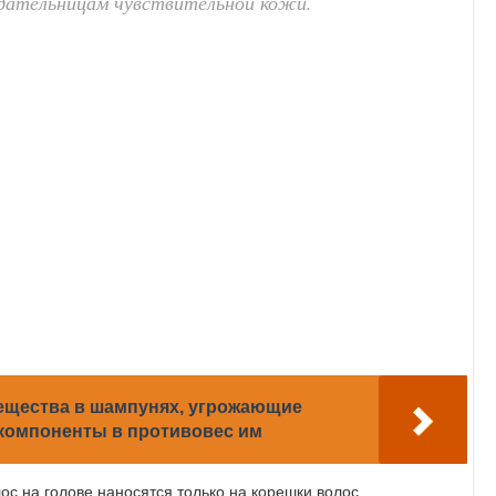
адательницам чувствительной кожи.
ещества в шампунях, угрожающие
 компоненты в противовес им
ос на голове наносятся только на корешки волос.