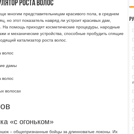
лятор роста волос
ще многим представительницам красивого пола, в среднем
Р
ц, но этот показатель навряд ли устроит красивых дам,
ть. На помощь приходят косметические процедуры, народные
жи и механические устройства, способные пробудить спящие
ходящий катализатор роста волос.
ние дамы
ых волосах
тов
ка «с огоньком»
рошок – общепризнанные бойцы за длинноватые локоны. Их