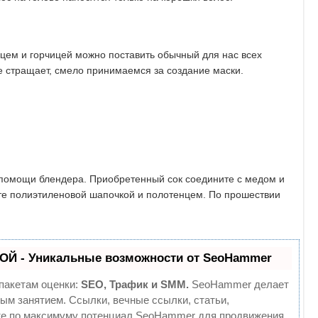
рцем и горчицей можно поставить обычный для нас всех
е стращает, смело принимаемся за создание маски.
и помощи блендера. Приобретенный сок соедините с медом и
ите полиэтиленовой шапочкой и полотенцем. По прошествии
ОЙ - Уникальные возможности от SeoHammer
пакетам оценки:
SEO, Трафик и SMM.
SeoHammer делает
ым занятием. Ссылки, вечные ссылки, статьи,
йте по максимуму потенциал SeoHammer для продвижения