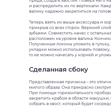
прядь, создать хвостик. Поверх него н
и распределить их по вертикали. Кажд
валику надежно закрепиться на голове
Теперь взять их выше аксессуара и хор
прикрыв со всех сторон. Верхний сло
зубьями. Совместить начес с остальны
расположен на уровне валика. Кончик
Полученные локоны уложить в гульку
укладки можно использовать повязку,
то ее можно начесать у корней и уложи
Сделанная сбоку
Представленная прическа – это отлич
милого образа. Она прекрасно смотрит
При помощи горизонтального пробора
закрепить крабом в области макушки,
собрать в хвост, который будет сосред