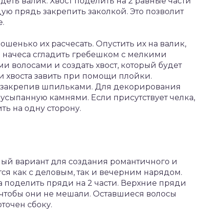
адеть валик. Хвост поделить на 2 равные части
ую прядь закрепить заколкой. Это позволит
.
ошенько их расчесать. Опустить их на валик,
й начеса сгладить гребешком с мелкими
ми волосами и создать хвост, который будет
и хвоста завить при помощи плойки.
, закрепив шпильками. Для декорирования
 усыпанную камнями. Если присутствует челка,
ть на одну сторону.
ный вариант для создания романтичного и
ся как с деловым, так и вечерним нарядом.
 поделить пряди на 2 части. Верхние пряди
 чтобы они не мешали. Оставшиеся волосы
оточен сбоку.