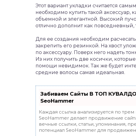
Этот вариант укладки считается самы
необходимо купить такой аксессуар, к
объемной и элегантной. Высокий пучок
отлично дополнит как повседневный, 
Для ее создания необходим расчесать 
закрепить его резинкой. На хвост ул
по аксессуару. Поверх него надеть тон
Из них получить две косички, которые
помощи невидимок. Так же будет интер
средние волосы самая идеальная.
Забиваем Сайты В ТОП КУВАЛДО
SeoHammer
Каждая ссылка анализируется по трем
SeoHammer делает продвижение сайта
вечные ссылки, статьи, упоминания, пр
потенциал SeoHammer для продвижени