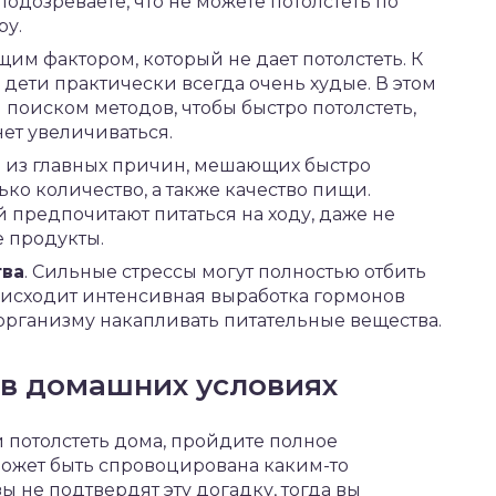
подозреваете, что не можете потолстеть по
ру.
щим фактором, который не дает потолстеть. К
дети практически всегда очень худые. В этом
 поиском методов, чтобы быстро потолстеть,
нет увеличиваться.
на из главных причин, мешающих быстро
ько количество, а также качество пищи.
предпочитают питаться на ходу, даже не
е продукты.
тва
. Сильные стрессы могут полностью отбить
оисходит интенсивная выработка гормонов
 организму накапливать питательные вещества.
 в домашних условиях
 и потолстеть дома, пройдите полное
ожет быть спровоцирована каким-то
 не подтвердят эту догадку, тогда вы