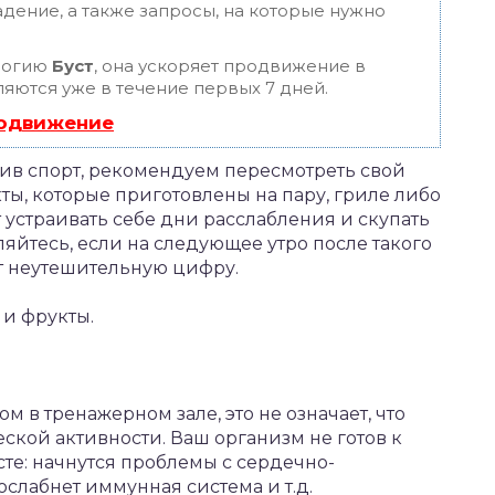
дение, а также запросы, на которые нужно
логию
Буст
, она ускоряет продвижение в
ляются уже в течение первых 7 дней.
родвижение
сив спорт, рекомендуем пересмотреть свой
ты, которые приготовлены на пару, гриле либо
 устраивать себе дни расслабления и скупать
ляйтесь, если на следующее утро после такого
т неутешительную цифру.
 и фрукты.
м в тренажерном зале, это не означает, что
ской активности. Ваш организм не готов к
есте: начнутся проблемы с сердечно-
слабнет иммунная система и т.д.