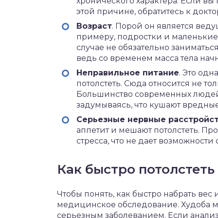
хронического характера. Если вы 
этой причине, обратитесь к докто
Возраст
. Порой он является веду
примеру, подростки и маленькие 
случае не обязательно заниматься
ведь со временем масса тела нач
Неправильное питание
. Это од
потолстеть. Сюда относится не тол
Большинство современных людей 
задумываясь, что кушают вредны
Серьезные нервные расстройс
аппетит и мешают потолстеть. Пр
стресса, что не дает возможности
Как быстро потолстеть
Чтобы понять, как быстро набрать вес
медицинское обследование. Худоба м
серьезным заболеванием. Если анализы