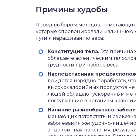
Причины худобы
Перед выбором методов, помогающих 
которые спровоцировали излишнюю х
пути к наращиванию веса:
Конституция тела.
Эта причина х
обладаете астеническим телосло
трудности при наборе веса.
Наследственная предрасполо
придется изрядно поработать, чт
высококалорийных продуктов не 
людей обладают ускоренным мета
поступившие в организм калории,
Наличие разнообразных забол
мешающих потолстеть, и серьезна
заболевания желудочно-кишечного
эндокринная патология, результ