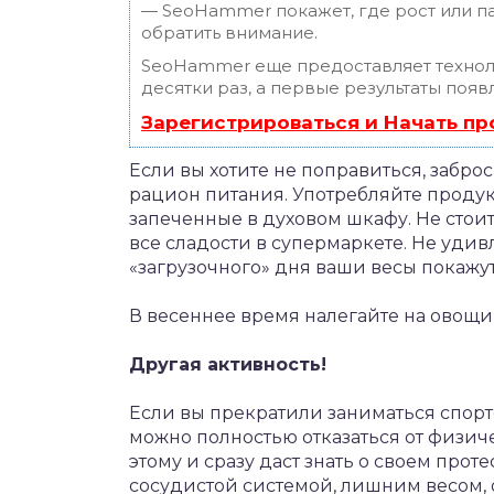
— SeoHammer покажет, где рост или па
обратить внимание.
SeoHammer еще предоставляет техно
десятки раз, а первые результаты появ
Зарегистрироваться и Начать п
Если вы хотите не поправиться, забро
рацион питания. Употребляйте продук
запеченные в духовом шкафу. Не стоит
все сладости в супермаркете. Не удив
«загрузочного» дня ваши весы покажу
В весеннее время налегайте на овощи
Другая активность!
Если вы прекратили заниматься спорто
можно полностью отказаться от физиче
этому и сразу даст знать о своем прот
сосудистой системой, лишним весом, о