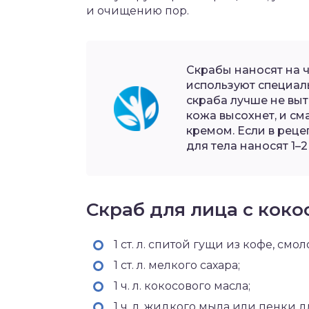
и очищению пор.
Скрабы наносят на 
используют специал
скраба лучше не выт
кожа высохнет, и с
кремом. Если в реце
для тела наносят 1–2 
Скраб для лица с кок
1 ст. л. спитой гущи из кофе, смол
1 ст. л. мелкого сахара;
1 ч. л. кокосового масла;
1 ч. л. жидкого мыла или пенки 