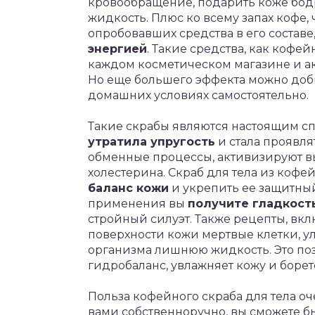
кровообращение, подарить коже бод
жидкость. Плюс ко всему запах кофе
опробовавших средства в его составе
энергией
. Такие средства, как кофе
каждом косметическом магазине и ак
Но еще большего эффекта можно доби
домашних условиях самостоятельно.
Такие скрабы являются настоящим спа
утратила упругость
и стала проявля
обменные процессы, активизируют в
холестерина. Скраб для тела из коф
баланс кожи
и укрепить ее защитный 
применения вы
получите гладкост
стройный силуэт. Также рецепты, вк
поверхности кожи мертвые клетки, 
организма лишнюю жидкость. Это по
гидробаланс, увлажняет кожу и борет
Польза кофейного скраба для тела оч
вами собственноручно, вы сможете б