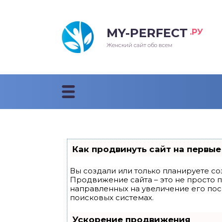
MY-PERFECT
.РУ
лосы
нские
ска
ти
Женский сайт обо всем
рижки
жские
мпунь
дные прически 2018
рода
дные стрижки 2018
облемы и лечение
Как продвинуть сайт на первые
Вы создали или только планируете соз
Продвижение сайта – это не просто 
направленных на увеличение его по
поисковых системах.
Ускорение продвижения