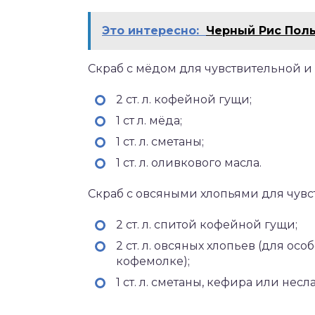
Это интересно:
Черный Рис Поль
Скраб с мёдом для чувствительной и 
2 ст. л. кофейной гущи;
1 ст л. мёда;
1 ст. л. сметаны;
1 ст. л. оливкового масла.
Скраб с овсяными хлопьями для чувс
2 ст. л. спитой кофейной гущи;
2 ст. л. овсяных хлопьев (для ос
кофемолке);
1 ст. л. сметаны, кефира или несл