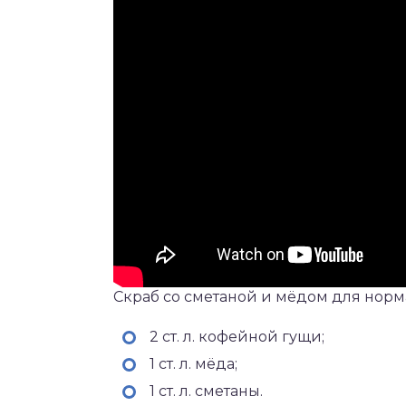
Скраб со сметаной и мёдом для норм
2 ст. л. кофейной гущи;
1 ст. л. мёда;
1 ст. л. сметаны.