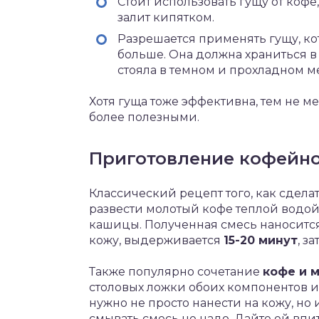
Стоит использовать гущу от кофе
залит кипятком.
Разрешается применять гущу, кот
больше. Она должна храниться в
стояла в темном и прохладном ме
Хотя гуща тоже эффективна, тем не м
более полезными.
Приготовление кофейно
Классический рецепт того, как сделат
развести молотый кофе теплой водой
кашицы. Полученная смесь наносит
кожу, выдерживается
15-20 минут
, з
Также популярно сочетание
кофе и 
столовых ложки обоих компонентов и 
нужно не просто нанести на кожу, но 
смывать смесь не надо. Дайте ей впи