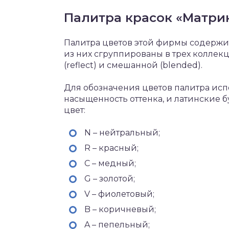
Палитра красок «Матри
Палитра цветов этой фирмы содержит
из них сгруппированы в трех коллекци
(reflect) и смешанной (blended).
Для обозначения цветов палитра ис
насыщенность оттенка, и латинские 
цвет:
N – нейтральный;
R – красный;
C – медный;
G – золотой;
V – фиолетовый;
B – коричневый;
A – пепельный;