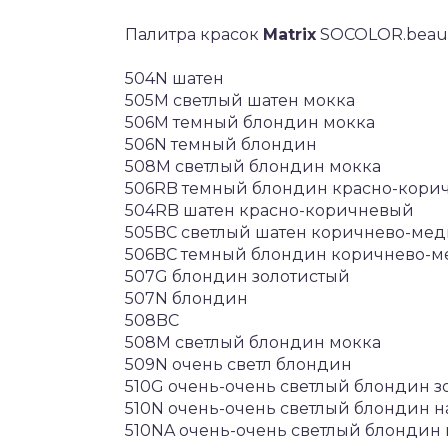
Палитра красок
Matrix
SOCOLOR.beau
504N шатен
505M светлый шатен мокка
506M темный блондин мокка
506N темный блондин
508M светлый блондин мокка
506RB темный блондин красно-кори
504RB шатен красно-коричневый
505BC светлый шатен коричнево-ме
506BC темный блондин коричнево-
507G блондин золотистый
507N блондин
508BC
508M светлый блондин мокка
509N очень светл блондин
510G очень-очень светлый блондин з
510N очень-очень светлый блондин 
510NA очень-очень светлый блондин