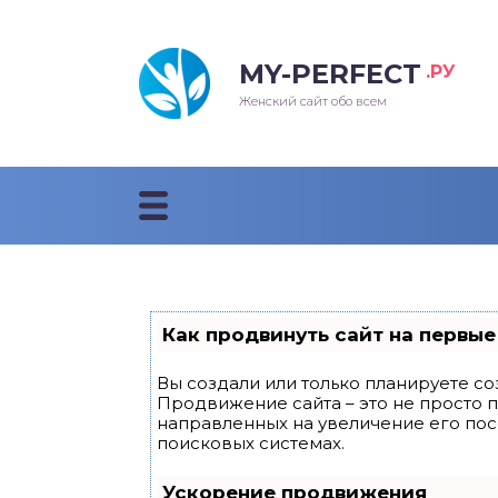
MY-PERFECT
.РУ
лосы
нские
ска
ти
Женский сайт обо всем
рижки
жские
мпунь
дные прически 2018
рода
дные стрижки 2018
облемы и лечение
Как продвинуть сайт на первые
Вы создали или только планируете соз
Продвижение сайта – это не просто 
направленных на увеличение его по
поисковых системах.
Ускорение продвижения