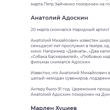
марта Петр Зайченко похоронен на г
Анатолий Адоскин
20 марта скончался Народный артист
Анатолий Михайлович известен широк
семьдесят лет прослужил в театре, од
кино. Например «Девчата», «Два капи
«Собака Баскервилей», «Любовью надо
фильмах снимался Адоскин.
Известно, что Анатолий Михайлович 
целый чемодан сувениров, подаренн
Актеру было 91 год. Церемония проща
Анатолий Адоскин похоронен на До
Марлен Хуциев