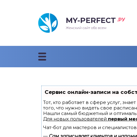
MY-PERFECT
.РУ
лосы
нские
ска
ти
Женский сайт обо всем
рижки
жские
мпунь
дные прически 2018
рода
дные стрижки 2018
облемы и лечение
Сервис онлайн-записи на собс
Тот, кто работает в сфере услуг, зна
того, что нужно видеть свое расписан
Нашли самый бюджетный и оптималь
Для новых пользователей
первый ме
Чат-бот для мастеров и специалистов
—
Сам записывает клиентов и напомин