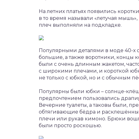
На летних платьях появились коротк
в то время называли «летучая мышь»
плеч выполняли на подкладке.
Популярными деталями в моде 40-х 
большие, а также воротники, концы 
были с очень длинным жакетом, час
с широкими плечами, и короткой юб
не только с юбкой, но и с обычным п
Популярны были юбки – солнце-клёш
предпочтением пользовались драпиро
Вечерние туалеты, а таковы были, пр
обтягивающие бёдра и расклешённые 
плечи или рукав кимоно. Брюки вошл
были просто роскошью.