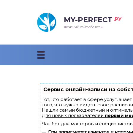
MY-PERFECT
.РУ
лосы
нские
ска
ти
Женский сайт обо всем
рижки
жские
мпунь
дные прически 2018
рода
дные стрижки 2018
облемы и лечение
Сервис онлайн-записи на собс
Тот, кто работает в сфере услуг, зна
того, что нужно видеть свое расписан
Нашли самый бюджетный и оптималь
Для новых пользователей
первый ме
Чат-бот для мастеров и специалистов
—
Сам записывает клиентов и напомин