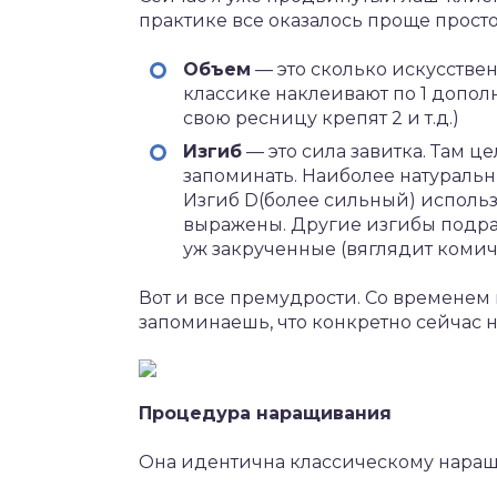
практике все оказалось проще просто
Объем
— это сколько искусстве
классике наклеивают по 1 допо
свою ресницу крепят 2 и т.д.)
Изгиб
— это сила завитка. Там ц
запоминать. Наиболее натуральны
Изгиб D(более сильный) использ
выражены. Другие изгибы подра
уж закрученные (вяглядит комич
Вот и все премудрости. Со временем
запоминаешь, что конкретно сейчас н
Процедура наращивания
Она идентична классическому наращ