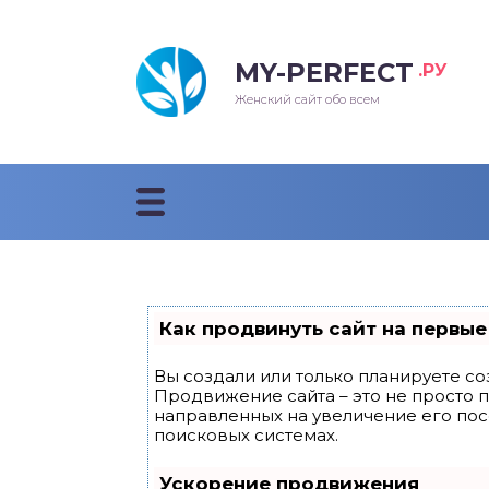
MY-PERFECT
.РУ
лосы
нские
ска
ти
Женский сайт обо всем
рижки
жские
мпунь
дные прически 2018
рода
дные стрижки 2018
облемы и лечение
Как продвинуть сайт на первые
Вы создали или только планируете соз
Продвижение сайта – это не просто 
направленных на увеличение его по
поисковых системах.
Ускорение продвижения