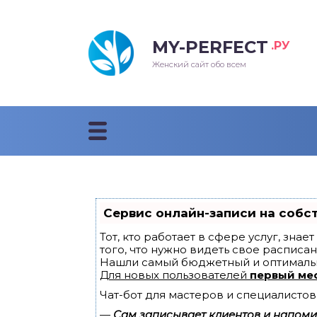
MY-PERFECT
.РУ
лосы
нские
ска
ти
Женский сайт обо всем
рижки
жские
мпунь
дные прически 2018
рода
дные стрижки 2018
облемы и лечение
Сервис онлайн-записи на собс
Тот, кто работает в сфере услуг, зна
того, что нужно видеть свое расписан
Нашли самый бюджетный и оптималь
Для новых пользователей
первый ме
Чат-бот для мастеров и специалистов
—
Сам записывает клиентов и напомин