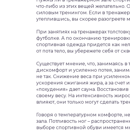
что-либо из этих вещей желательно.
силовым тренингом. Если в тренажерн
утеплившись, вы скорее разогреете
При занятиях на тренажерах толстовк
футболке. А по окончанию тренировки
спортивная одежда придется как нел
от пота тело, вы убережете себя от с
Существует мнение, что, занимаясь 
дискомфорт и усиленно потея, заним
не так. Снижение веса при усиленно
ускорения сжигания жира, а за счет 
«похудения» дает сауна. Восстановив
своему весу. На интенсивность жир
влияют, они только могут сделать т
Говоря о температурном комфорте, н
зала. Потливость ног – распростране
выборе спортивной обуви имеется мн