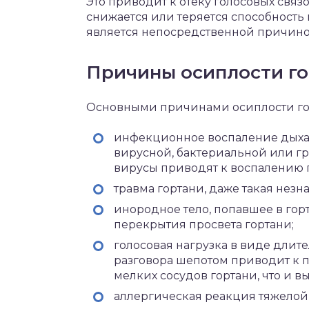
Это приводит к отеку голосовых связ
снижается или теряется способность 
является непосредственной причино
Причины осиплости го
Основными причинами осиплости гол
инфекционное воспаление дыхат
вирусной, бактериальной или г
вирусы приводят к воспалению г
травма гортани, даже такая незна
инородное тело, попавшее в горт
перекрытия просвета гортани;
голосовая нагрузка в виде длит
разговора шепотом приводит к 
мелких сосудов гортани, что и в
аллергическая реакция тяжелой