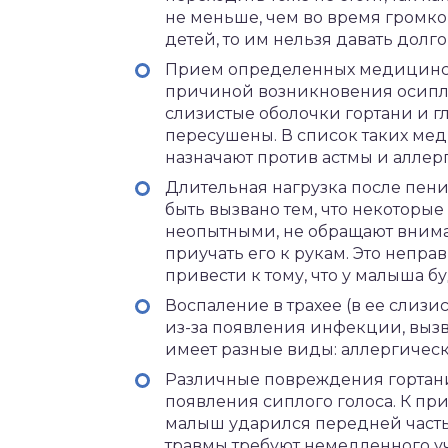
не меньше, чем во время громког
детей, то им нельзя давать долго
Прием определенных медицинск
причиной возникновения осиплост
слизистые оболочки гортани и г
пересушены. В список таких мед
назначают против астмы и аллер
Длительная нагрузка после пения
быть вызвано тем, что некоторы
неопытными, не обращают вниман
приучать его к рукам. Это непра
привести к тому, что у малыша б
Воспаление в трахее (в ее слизи
из-за появления инфекции, выз
имеет разные виды: аллергичес
Различные повреждения гортани
появления сиплого голоса. К при
малыш ударился передней часть
травмы требуют немедленного уч