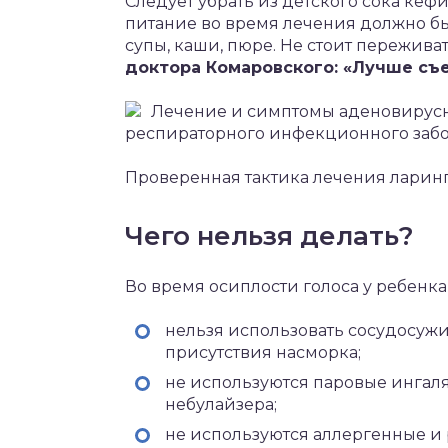
Следует убрать из детского сока кефи
питание во время лечения должно бы
супы, каши, пюре. Не стоит переживат
доктора Комаровского: «Лучше съе
Лечение и симптомы аденовирусн
респираторного инфекционного забо
Проверенная тактика лечения ларинг
Чего нельзя делать?
Во время осиплости голоса у ребенк
нельзя использовать сосудосужи
присутствия насморка;
не используются паровые ингал
небулайзера;
не используются аллергенные 