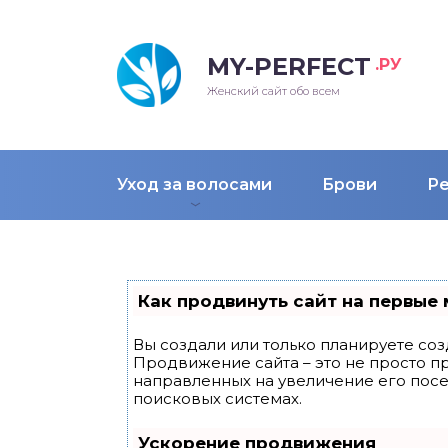
MY-PERFECT
.РУ
лосы
нские
ска
ти
Женский сайт обо всем
рижки
жские
мпунь
дные прически 2018
Уход за волосами
Брови
Р
рода
дные стрижки 2018
облемы и лечение
Как продвинуть сайт на первые 
Вы создали или только планируете созд
Продвижение сайта – это не просто п
направленных на увеличение его пос
поисковых системах.
Ускорение продвижения