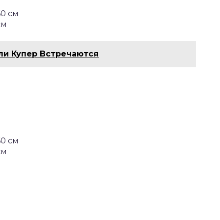
60 см
см
ли Купер Встречаются
60 см
см