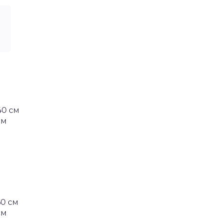
40 см
см
60 см
см