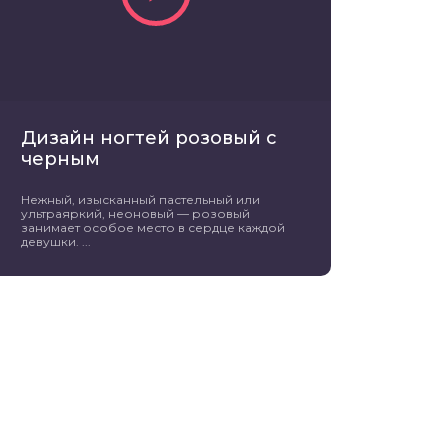
Дизайн ногтей розовый с
черным
Нежный, изысканный пастельный или
ультраяркий, неоновый — розовый
занимает особое место в сердце каждой
девушки. ...