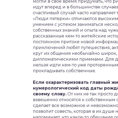
могли в свое время придумать, что ри
идут вперед и в большинстве случае
счастливый случай часто направляет 
«Люди пятерки» отличаются высоким
умением с успехом заниматься неск
собственных знаний и опыта над чужи
рассказанные кем-то житейские истор
постоянном притоке новой информац
приключений любят путешествия, ак
круг их общения необычайно широк, 
дипломатическими приемами. Для 
нельзя идти кем-то уже проторенным
прокладывать собственные.
Если охарактеризовать главный ж
нумерологический код даты рожде
своему слову.
От них не так просто 
взвешенно относятся к собственным сл
сделает все возможное и невозможное
позволит совесть, которая в их душе 
напоминает, что какое-то обещание о