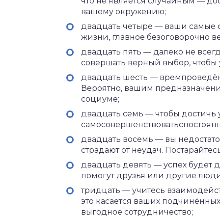
что не является случайным — д
вашему окружению;
двадцать четыре — ваши самые ф
жизни, главное безоговорочно вер
двадцать пять — далеко не всег
совершать верный выбор, чтобы у
двадцать шесть — времпроведё
Вероятно, вашим предназначение
социуме;
двадцать семь — чтобы достичь 
самосовершенствоватьспостоянн
двадцать восемь — вы недостат
страдают от неудач. Постарайтес
двадцать девять — успех будет д
помогут друзья или другие люди
тридцать — учитесь взаимодейс
это касается ваших подчинённых,
выгодное сотрудничество;