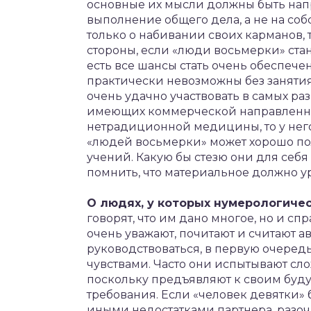
основные их мысли должны быть напр
выполнение общего дела, а не на соб
только о набивании своих карманов, т
стороны, если «люди восьмерки» стану
есть все шансы стать очень обеспеч
практически невозможны без занятия
очень удачно участвовать в самых р
имеющих коммерческой направленнос
нетрадиционной медицины, то у него 
«людей восьмерки» может хорошо п
учений. Какую бы стезю они для себя
помнить, что материальное должно 
О людях, у которых нумерологиче
говорят, что им дано многое, но и с
очень уважают, почитают и считают 
руководствоваться, в первую очеред
чувствами. Часто они испытывают сл
поскольку предъявляют к своим буд
требования. Если «человек девятки» 
иными недостатками партнера, разоч