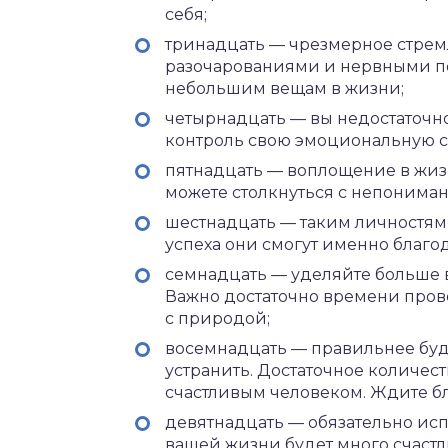
себя;
тринадцать — чрезмерное стре
разочарованиями и нервными по
небольшим вещам в жизни;
четырнадцать — вы недостаточно
контроль свою эмоциональную сф
пятнадцать — воплощение в жиз
можете столкнуться с непонима
шестнадцать — таким личностям 
успеха они смогут именно благ
семнадцать — уделяйте больше
Важно достаточно времени прово
с природой;
восемнадцать — правильнее буд
устранить. Достаточное количес
счастливым человеком. Ждите б
девятнадцать — обязательно ис
вашей жизни будет много счастл