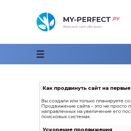
MY-PERFECT
.РУ
лосы
нские
ска
ти
Женский сайт обо всем
рижки
жские
мпунь
дные прически 2018
рода
дные стрижки 2018
облемы и лечение
Как продвинуть сайт на первые
Вы создали или только планируете соз
Продвижение сайта – это не просто 
направленных на увеличение его по
поисковых системах.
Ускорение продвижения