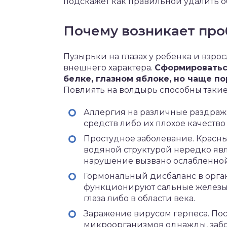
подскажет как правильной удалить о
Почему возникает пр
Пузырьки на глазах у ребенка и взр
внешнего характера.
Сформироватьс
белке, глазном яблоке, но чаще п
Повлиять на волдырь способны таки
Аллергия на различные раздра
средств либо их плохое качеств
Простудное заболевание. Красн
водяной структурой нередко явл
нарушение вызвано ослабленно
Гормональный дисбаланс в орга
функционируют сальные железы,
глаза либо в области века.
Заражение вирусом герпеса. По
микроорганизмов однажды, забо