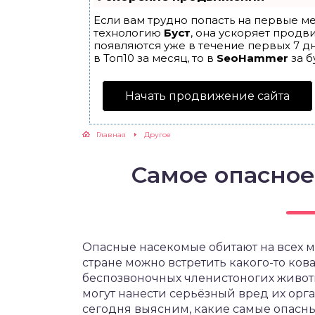
Если вам трудно попасть на первые ме
технологию
Буст
, она ускоряет продв
появляются уже в течение первых 7 дн
в Топ10 за месяц, то в
SeoHammer
за б
Начать продвижение сайта
Главная
Другое
Самое опасное
Опасные насекомые обитают на всех м
стране можно встретить какого-то ко
беспозвоночных членистоногих животн
могут нанести серьёзный вред их орг
сегодня выясним, какие самые опасны