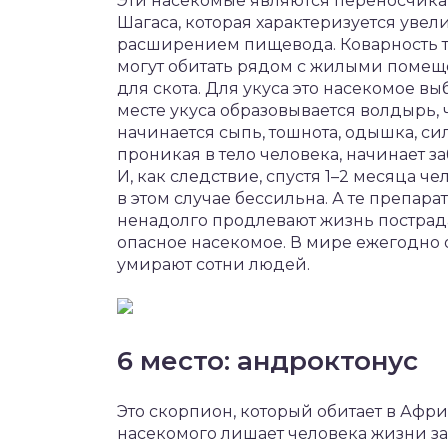
Эти насекомые являются переносчикам
Шагаса, которая характеризуется уве
расширением пищевода. Коварность тр
могут обитать рядом с жилыми помещ
для скота. Для укуса это насекомое выб
месте укуса образовывается волдырь, 
начинается сыпь, тошнота, одышка, с
проникая в тело человека, начинает з
И, как следствие, спустя 1–2 месяца 
в этом случае бессильна. А те препара
ненадолго продлевают жизнь пострад
опасное насекомое. В мире ежегодно о
умирают сотни людей.
6 место: андроктонус
Это скорпион, который обитает в Афри
насекомого лишает человека жизни за 