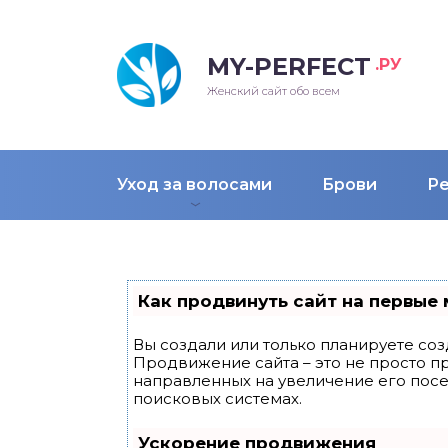
MY-PERFECT
.РУ
лосы
нские
ска
ти
Женский сайт обо всем
рижки
жские
мпунь
дные прически 2018
Уход за волосами
Брови
Р
рода
дные стрижки 2018
облемы и лечение
Как продвинуть сайт на первые 
Вы создали или только планируете созд
Продвижение сайта – это не просто п
направленных на увеличение его пос
поисковых системах.
Ускорение продвижения