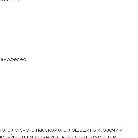
 анофелес.
того летучего насекомого: лошадиный, овечий
ет яйца на мошках и комарах, которые затем