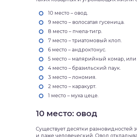
10 место – овод.
9 место – волосатая гусеница.
8 место – пчела-тигр.
7 место – триатомовый клоп.
6 место – андроктонус.
5 место – малярийный комар, или
4 место – бразильский паук.
3 место – лономия.
2 место – каракурт.
1 место – муха цеце.
10 место: овод
Существует десятки разновидностей э
и даже человеческий. Овод откладыва