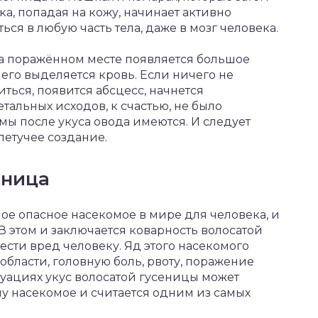
а, попадая на кожу, начинает активно
ся в любую часть тела, даже в мозг человека.
на поражённом месте появляется большое
 него выделяется кровь. Если ничего не
ться, появится абсцесс, начнется
альных исходов, к счастью, не было
мы после укуса овода имеются. И следует
 летучее создание.
еница
мое опасное насекомое в мире для человека, и
 В этом и заключается коварность волосатой
ести вред человеку. Яд этого насекомого
бласти, головную боль, рвоту, поражение
туациях укус волосатой гусеницы может
му насекомое и считается одним из самых