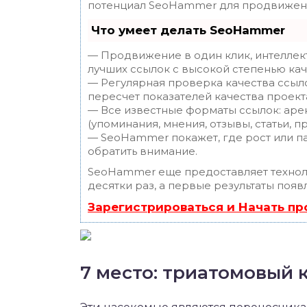
потенциал SeoHammer для продвижени
Что умеет делать SeoHammer
— Продвижение в один клик, интеллек
лучших ссылок с высокой степенью кач
— Регулярная проверка качества ссыл
пересчет показателей качества проект
— Все известные форматы ссылок: аре
(упоминания, мнения, отзывы, статьи, п
— SeoHammer покажет, где рост или па
обратить внимание.
SeoHammer еще предоставляет техно
десятки раз, а первые результаты появ
Зарегистрироваться и Начать п
7 место: триатомовый 