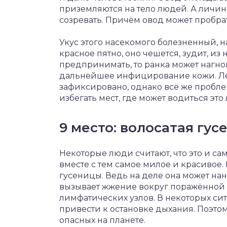
приземляются на тело людей. А личинк
созревать. Причём овод может пробрать
Укус этого насекомого болезненный, 
красное пятно, оно чешется, зудит, из
предпринимать, то ранка может нагнои
дальнейшее инфицирование кожи. Лет
зафиксировано, однако всё же пробле
избегать мест, где может водиться это
9 место: волосатая гус
Некоторые люди считают, что это и са
вместе с тем самое милое и красивое.
гусеницы. Ведь на деле она может нан
вызывает жжение вокруг поражённой о
лимфатических узлов. В некоторых си
привести к остановке дыхания. Поэто
опасных на планете.