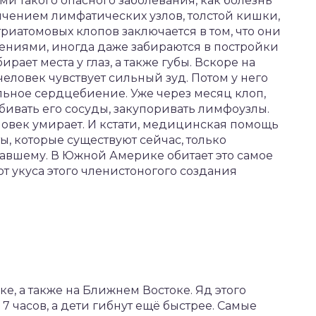
и такого опасного заболевания, как болезнь
личением лимфатических узлов, толстой кишки,
иатомовых клопов заключается в том, что они
ениями, иногда даже забираются в постройки
ирает места у глаз, а также губы. Вскоре на
человек чувствует сильный зуд. Потом у него
ильное сердцебиение. Уже через месяц клоп,
абивать его сосуды, закупоривать лимфоузлы.
человек умирает. И кстати, медицинская помощь
ты, которые существуют сейчас, только
авшему. В Южной Америке обитает это самое
т укуса этого членистоногого создания
ке, а также на Ближнем Востоке. Яд этого
7 часов, а дети гибнут ещё быстрее. Самые