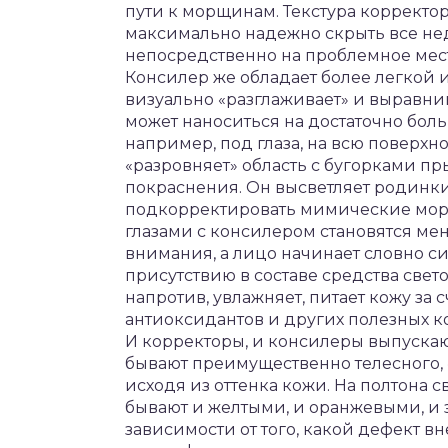
пути к морщинам. Текстура корректора
максимально надежно скрыть все нед
непосредственно на проблемное мест
Консилер же обладает более легкой 
визуально «разглаживает» и выравни
может наноситься на достаточно больш
например, под глаза, на всю поверхно
«разровняет» область с бугорками п
покраснения. Он высветляет родинки
подкорректировать мимические мор
глазами с консилером становятся ме
внимания, а лицо начинает словно си
присутствию в составе средства свет
напротив, увлажняет, питает кожу за
антиоксидантов и других полезных к
И корректоры, и консилеры выпускаю
бывают преимущественно телесного, «
исходя из оттенка кожи. На полтона 
бывают и желтыми, и оранжевыми, и 
зависимости от того, какой дефект 