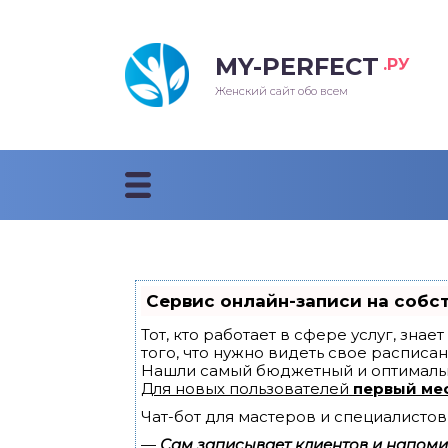
MY-PERFECT
.РУ
лосы
нские
ска
ти
Женский сайт обо всем
рижки
жские
мпунь
дные прически 2018
рода
дные стрижки 2018
облемы и лечение
Сервис онлайн-записи на собс
Тот, кто работает в сфере услуг, зна
того, что нужно видеть свое расписан
Нашли самый бюджетный и оптималь
Для новых пользователей
первый ме
Чат-бот для мастеров и специалистов
—
Сам записывает клиентов и напомин