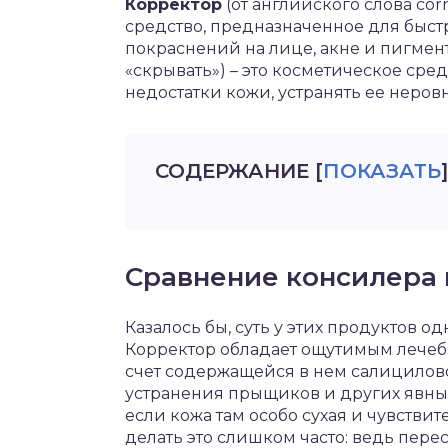
Корректор
(от английского слова cor
средство, предназначенное для быс
покраснений на лице, акне и пигмен
«скрывать») – это косметическое ср
недостатки кожи, устранять ее неров
СОДЕРЖАНИЕ
[
ПОКАЗАТЬ
]
Сравнение консилера 
Казалось бы, суть у этих продуктов о
Корректор обладает ощутимым лечеб
счет содержащейся в нем салицилов
устранения прыщиков и других явных 
если кожа там особо сухая и чувствит
делать это слишком часто: ведь пер