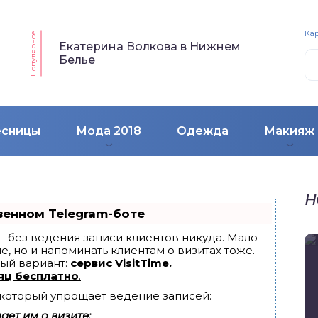
Кар
Популярное
Екатерина Волкова в Нижнем
Белье
есницы
Мода 2018
Одежда
Макияж
Н
венном Telegram-боте
т — без ведения записи клиентов никуда. Мало
е, но и напоминать клиентам о визитах тоже.
ый вариант:
сервис VisitTime.
яц бесплатно
.
, который упрощает ведение записей:
ет им о визите;