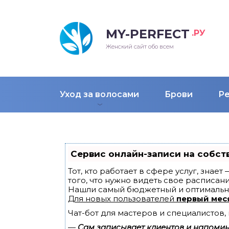
MY-PERFECT
.РУ
лосы
нские
ска
ти
Женский сайт обо всем
рижки
жские
мпунь
дные прически 2018
Уход за волосами
Брови
Р
рода
дные стрижки 2018
облемы и лечение
Сервис онлайн-записи на собст
Тот, кто работает в сфере услуг, знае
того, что нужно видеть свое расписани
Нашли самый бюджетный и оптимальн
Для новых пользователей
первый мес
Чат-бот для мастеров и специалистов
—
Сам записывает клиентов и напомина