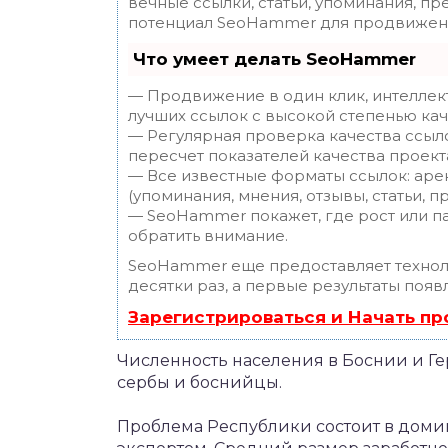
вечные ссылки, статьи, упоминания, пр
потенциал SeoHammer для продвижени
Что умеет делать SeoHammer
— Продвижение в один клик, интеллек
лучших ссылок с высокой степенью кач
— Регулярная проверка качества ссыл
пересчет показателей качества проект
— Все известные форматы ссылок: аре
(упоминания, мнения, отзывы, статьи, п
— SeoHammer покажет, где рост или па
обратить внимание.
SeoHammer еще предоставляет техно
десятки раз, а первые результаты появ
Зарегистрироваться и Начать п
Численность населения в Боснии и Гер
сербы и боснийцы.
Проблема Республики состоит в дом