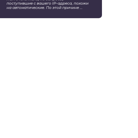
поступившие с вашего IP-адреса, похожи
на автоматические. По этой причине ...