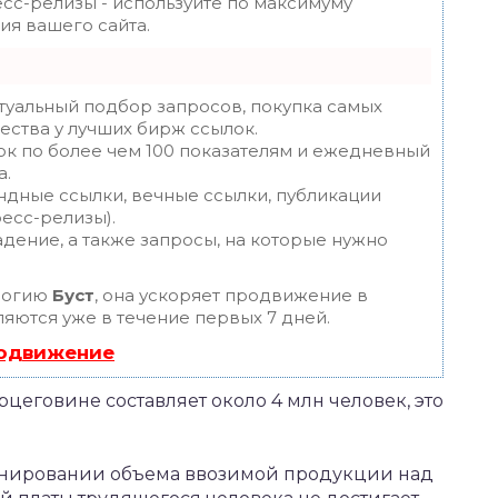
есс-релизы - используйте по максимуму
я вашего сайта.
туальный подбор запросов, покупка самых
ества у лучших бирж ссылок.
ок по более чем 100 показателям и ежедневный
а.
ндные ссылки, вечные ссылки, публикации
ресс-релизы).
дение, а также запросы, на которые нужно
логию
Буст
, она ускоряет продвижение в
ляются уже в течение первых 7 дней.
родвижение
цеговине составляет около 4 млн человек, это
инировании объема ввозимой продукции над