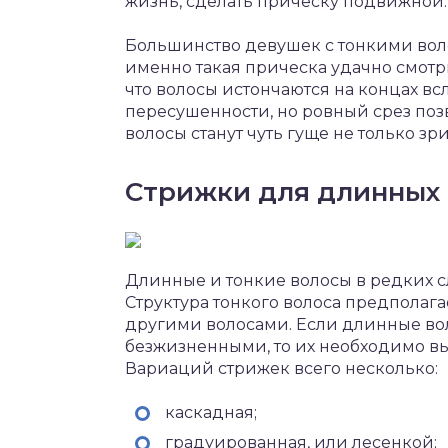
жизнь, сделать прическу подвижной.
Большинство девушек с тонкими вол
именно такая прическа удачно смотри
что волосы истончаются на концах в
пересушенности, но ровный срез позв
волосы станут чуть гуще не только зр
Стрижки для длинных
Длинные и тонкие волосы в редких с
Структура тонкого волоса предполага
другими волосами. Если длинные во
безжизненными, то их необходимо вы
Вариаций стрижек всего несколько:
каскадная;
градуированная, или лесенкой;