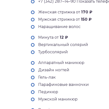
+7 (342) 287‒14‒90 Показать теле
Женская стрижка от
170 ₽
Мужская стрижка от
150 ₽
Наращивание волос
Минута от
12 ₽
Вертикальный солярий
Турбосолярий
Аппаратный маникюр
Дизайн ногтей
Гель-лак
Парафиновые ванночки
Педикюр
Мужской маникюр