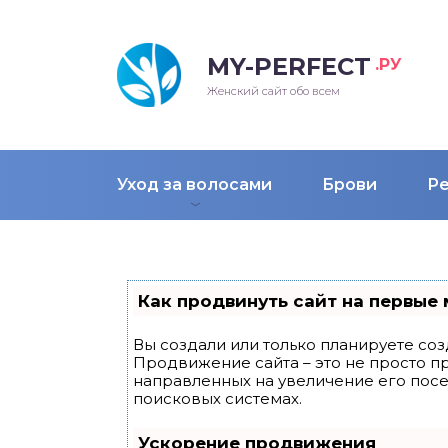
MY-PERFECT
.РУ
лосы
нские
ска
ти
Женский сайт обо всем
рижки
жские
мпунь
дные прически 2018
Уход за волосами
Брови
Р
рода
дные стрижки 2018
облемы и лечение
Как продвинуть сайт на первые 
Вы создали или только планируете созд
Продвижение сайта – это не просто п
направленных на увеличение его пос
поисковых системах.
Ускорение продвижения