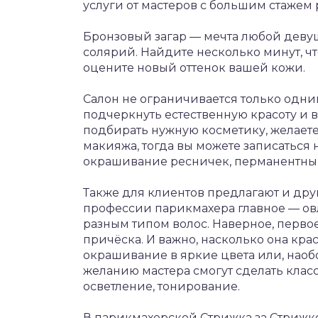
услуги от мастеров с большим стажем 
Бронзовый загар — мечта любой девуш
солярий. Найдите несколько минут, ч
оцените новый оттенок вашей кожи.
Салон не ограничивается только одним
подчеркнуть естественную красоту и 
подбирать нужную косметику, желает
макияжа, тогда вы можете записаться
окрашивание ресничек, перманентны
Также для клиентов предлагают и др
профессии парикмахера главное — ов
разным типом волос. Наверное, первое,
причёска. И важно, насколько она крас
окрашивание в яркие цвета или, наоб
желанию мастера смогут сделать кла
осветление, тонирование.
В парикмахерской Стрижка за Стрижк