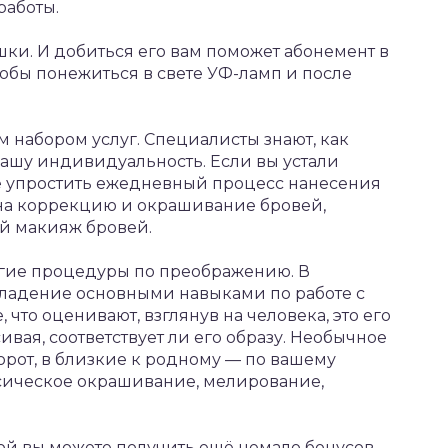
работы.
ки. И добиться его вам поможет абонемент в
тобы понежиться в свете УФ-ламп и после
 набором услуг. Специалисты знают, как
вашу индивидуальность. Если вы устали
е упростить ежедневный процесс нанесения
 на коррекцию и окрашивание бровей,
й макияж бровей.
угие процедуры по преображению. В
ладение основными навыками по работе с
 что оценивают, взглянув на человека, это его
ивая, соответствует ли его образу. Необычное
орот, в близкие к родному — по вашему
ссическое окрашивание, мелирование,
ой вы можете получить ещё немало бонусов