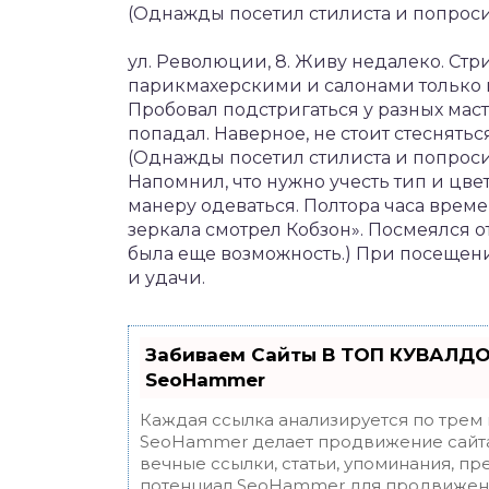
(Однажды посетил стилиста и попроси
ул. Революции, 8. Живу недалеко. Стр
парикмахерскими и салонами только в 
Пробовал подстригаться у разных маст
попадал. Наверное, не стоит стеснятьс
(Однажды посетил стилиста и попросил
Напомнил, что нужно учесть тип и цвет
манеру одеваться. Полтора часа време
зеркала смотрел Кобзон». Посмеялся 
была еще возможность.) При посещени
и удачи.
Забиваем Сайты В ТОП КУВАЛДО
SeoHammer
Каждая ссылка анализируется по трем
SeoHammer делает продвижение сайта
вечные ссылки, статьи, упоминания, пр
потенциал SeoHammer для продвижени