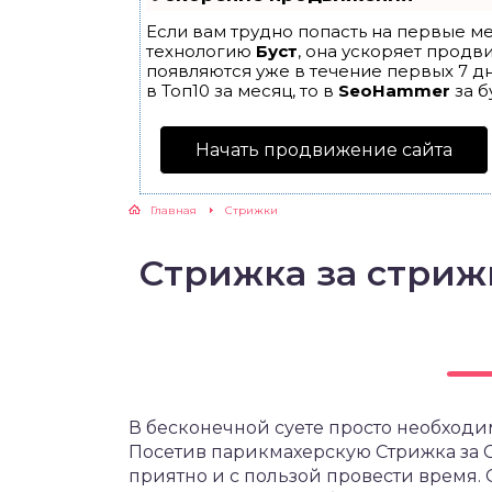
Если вам трудно попасть на первые ме
технологию
Буст
, она ускоряет продв
появляются уже в течение первых 7 дн
в Топ10 за месяц, то в
SeoHammer
за б
Начать продвижение сайта
Главная
Cтрижки
Стрижка за стриж
В бесконечной суете просто необходи
Посетив парикмахерскую Стрижка за С
приятно и с пользой провести время.