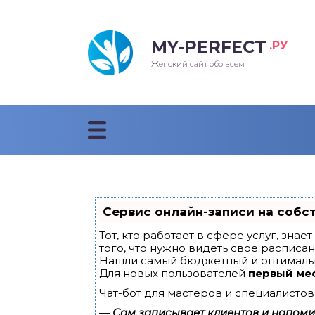
MY-PERFECT
.РУ
лосы
нские
ска
ти
Женский сайт обо всем
рижки
жские
мпунь
дные прически 2018
рода
дные стрижки 2018
облемы и лечение
Сервис онлайн-записи на собс
Тот, кто работает в сфере услуг, зна
того, что нужно видеть свое расписан
Нашли самый бюджетный и оптималь
Для новых пользователей
первый ме
Чат-бот для мастеров и специалистов
—
Сам записывает клиентов и напомин