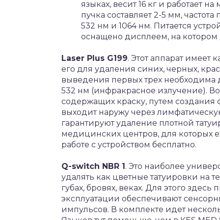
языках, весит 16 кг и работает н
пучка составляет 2-5 мм, частота
532 нм и 1064 нм. Питается устро
оснащено дисплеем, на котором 
Laser Plus G199
. Этот аппарат имеет 
его для удаления синих, черных, кра
выведения первых трех необходима дл
532 нм (инфракрасное излучение). В
содержащих краску, путем создания 
выходит наружу через лимфатическу
гарантируют удаление плотной татуир
медицинских центров, для которых е
работе с устройством бесплатно.
Q-switch NBR 1
. Это наиболее универ
удалять как цветные татуировки на т
губах, бровях, веках. Для этого здес
эксплуатации обеспечивают сенсорн
импульсов. В комплекте идет нескол