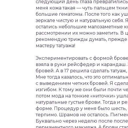
следующий день глаза превратились в
меня кожа такая — чуть пальцем ткни,
большие гематомы. После того как у
зеркале чистую и натуральную себя. 
остались небольшие малозаметные ко
рассмотрении их можно заметить. В ц
рекомендую трижды думать, прежде 
мастеру татуажа!
Экспериментировать с формой бровей 
взяла в руки рейсфедер и карандаш. 
бровей. А в 17 решила сделать татуа
Мне тогда казалось, что это оптимал
с выведением четких бровей. Я сдела
изгибом. К тому же они были почти че
потом мода на тонкие «ниточки» ушла
натуральные густые брови. Тогда и р
форме. Процедур у меня было шесть, 
терпимо. Шрамов не осталось. Пигме
Буквально через неделю после после
перманентного макияжа. А брови ста