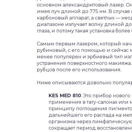
основном александритовый лазер. Он п
имея луч длиной до 775 нм. В случа
карбоновый аппарат, а светлых — н
диапазоне излучает волну длиной до
глаза, и потому такая установка боле
Самым первым лазером, который нач
рубиновый, с его помощью и сейчас м
менее популярен и эрбиевый тип из
устранения поверхностного макияжа.
рубцов после его использования.
Ниже описываются довольно популяр
KES MED 810
. Это прибор новог
применения в тату-салонах или 
принципу поглощения пигментом
дальнейшего его распада на ме
организма через лимфатическую
сокращает период восстановлени