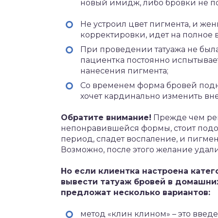
новый имидж, либо бровки не по
Не устроил цвет пигмента, и же
корректировки, идет на полное 
При проведении татуажа не была
пациентка постоянно испытывает
нанесения пигмента;
Со временем форма бровей подн
хочет кардинально изменить вн
Обратите внимание!
Прежде чем реша
непонравившейся формы, стоит подо
период, спадет воспаление, и пигме
Возможно, после этого желание удал
Но если клиентка настроена катег
вывести татуаж бровей в домашних
предложат несколько вариантов:
метод «клин клином» – это введе