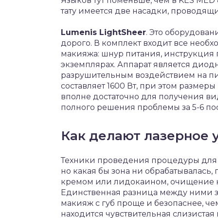
Языков тут поменьше, чем в KES MED 8
тату имеется две насадки, проводящи
Lumenis LightSheer
. Это оборудован
дорого. В комплект входит все необ
макияжа: шнур питания, инструкция 
экземплярах. Аппарат является диод
разрушительным воздействием на пи
составляет 1600 Вт, при этом размеры
вполне достаточно для получения ви
полного решения проблемы за 5-6 п
Как делают лазерное 
Техники проведения процедуры для 
но какая бы зона ни обрабатывалась,
кремом или лидокаином, очищение ко
Единственная разница между ними за
макияж с губ проще и безопаснее, че
находится чувствительная слизистая г