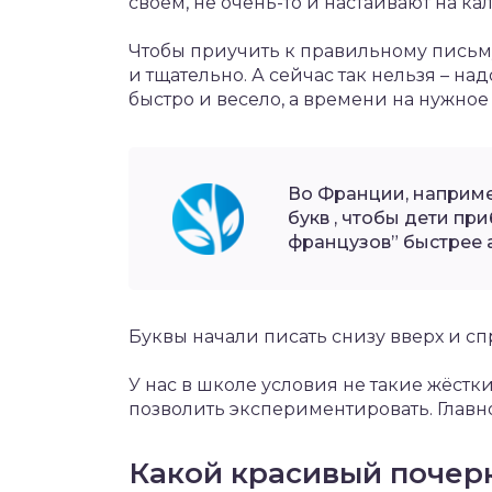
своём, не очень-то и настаивают на к
Чтобы приучить к правильному письму
и тщательно. А сейчас так нельзя – на
быстро и весело, а времени на нужное
Во Франции, наприме
букв , чтобы дети п
французов” быстрее 
Буквы начали писать снизу вверх и сп
У нас в школе условия не такие жёстк
позволить экспериментировать. Главно
Какой красивый почерк