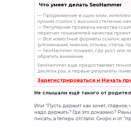
Что умеет делать SeoHammer
— Продвижение в один клик, интеллек
лучших ссылок с высокой степенью кач
— Регулярная проверка качества ссыл
пересчет показателей качества проект
— Все известные форматы ссылок: аре
(упоминания, мнения, отзывы, статьи, п
— SeoHammer покажет, где рост или па
обратить внимание.
SeoHammer еще предоставляет техно
десятки раз, а первые результаты появ
Зарегистрироваться и Начать п
Не слышали ещё такого от родите
Или “Пусть держит как хочет, главное,
надо держать? Где это доказано? Ран
писать, а теперь отстали. Скоро и от “