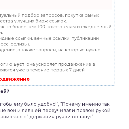
туальный подбор запросов, покупка самых
ества у лучших бирж ссылок.
ок по более чем 100 показателям и ежедневный
а.
ндные ссылки, вечные ссылки, публикации
ресс-релизы).
дение, а также запросы, на которые нужно
логию
Буст
, она ускоряет продвижение в
ляются уже в течение первых 7 дней.
родвижение
лей?
 чтобы ему было удобно!”, “Почему именно так
ьше вон и левшей переучивали правой рукой
правильного” держания ручки отстанут”.