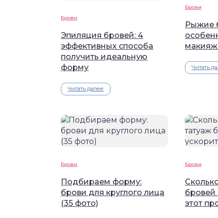
Брови
Брови
Рыжие б
Эпиляция бровей: 4
особен
эффективных способа
макияж
получить идеальную
форму
Читать д
Читать далее
Брови
Брови
Подбираем форму:
Сколько
брови для круглого лица
бровей 
(35 фото)
этот пр