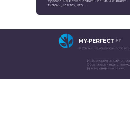
правильно использовать? Какими бывают
типсы? Для тех, кто ...
MY-PERFECT
.РУ
© 2024 – Женский сайт обо все
Информация на сайте пре
Обратитесь к врачу, преж
приведенные на сайте.