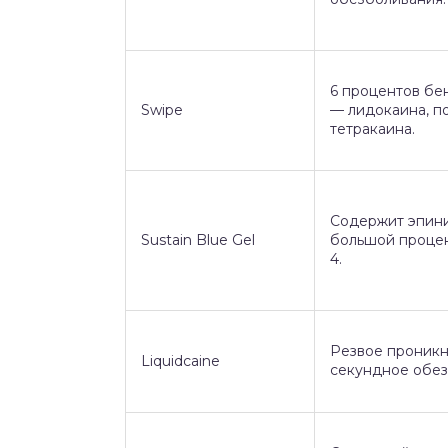
6 процентов бе
Swipe
— лидокаина, по
тетракаина.
Содержит эпин
Sustain Blue Gel
большой процен
4.
Резвое проникн
Liquidcaine
секундное обез