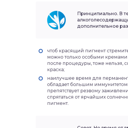
Принципиально. В т
алкоголесодержащую
дополнительное ра
чтоб красящий пигмент стремит
можно только особыми кремами 
после процедуры, тоже нельзя, 
краска;
наилучшее время для перманентн
обладает большим иммунитетом.
препятствует резвому заживлени
спрятаться от ярчайших солнечн
пигмент.
Совет. Но время от