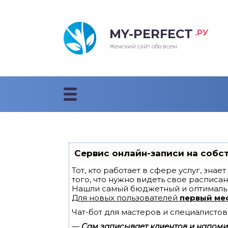
MY-PERFECT
.РУ
лосы
нские
ска
ти
Женский сайт обо всем
рижки
жские
мпунь
дные прически 2018
рода
дные стрижки 2018
облемы и лечение
Сервис онлайн-записи на собс
Тот, кто работает в сфере услуг, зна
того, что нужно видеть свое расписан
Нашли самый бюджетный и оптималь
Для новых пользователей
первый ме
Чат-бот для мастеров и специалистов
—
Сам записывает клиентов и напомин