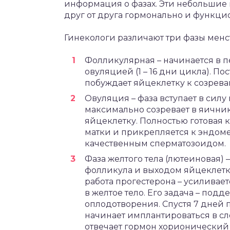
информация о фазах. Эти небольшие
друг от друга гормонально и функци
Гинекологи различают три фазы менс
Фолликулярная – начинается в 
овуляцией (1 – 16 дни цикла). П
побуждает яйцеклетку к созрева
Овуляция – фаза вступает в силу
максимально созревает в яичник
яйцеклетку. Полностью готовая 
матки и прикрепляется к эндом
качественным сперматозоидом.
Фаза желтого тела (лютеиновая) –
фолликула и выходом яйцеклетки
работа прогестерона – усиливае
в желтое тело. Его задача – под
оплодотворения. Спустя 7 дней 
начинает имплантироваться в сл
отвечает гормон хорионический 