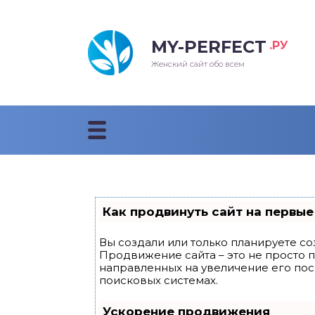
MY-PERFECT
.РУ
лосы
нские
ска
ти
Женский сайт обо всем
рижки
жские
мпунь
дные прически 2018
рода
дные стрижки 2018
облемы и лечение
Как продвинуть сайт на первые
Вы создали или только планируете соз
Продвижение сайта – это не просто 
направленных на увеличение его по
поисковых системах.
Ускорение продвижения