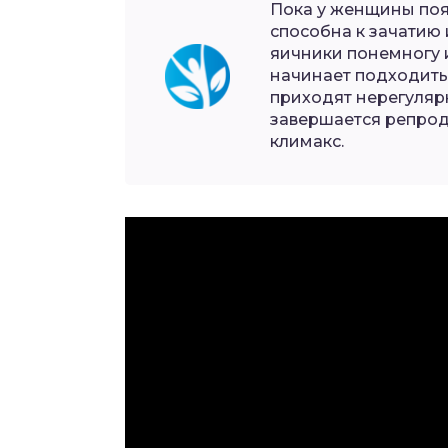
Пока у женщины появ
способна к зачатию 
яичники понемногу 
начинает подходить
приходят нерегулярн
завершается репрод
климакс.