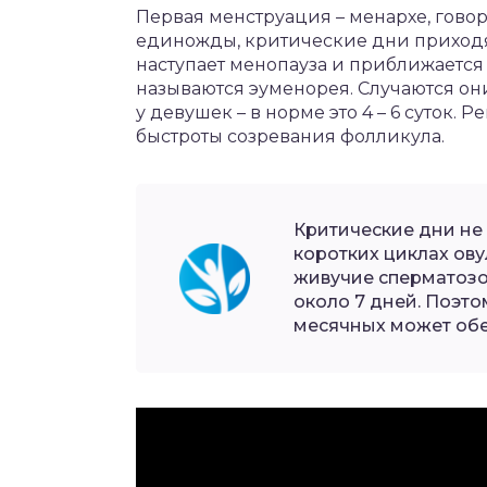
Первая менструация – менархе, гово
единожды, критические дни приходят 
наступает менопауза и приближается
называются эуменорея. Случаются они 
у девушек – в норме это 4 – 6 суток. 
быстроты созревания фолликула.
Критические дни не
коротких циклах овул
живучие сперматозо
около 7 дней. Поэто
месячных может обе