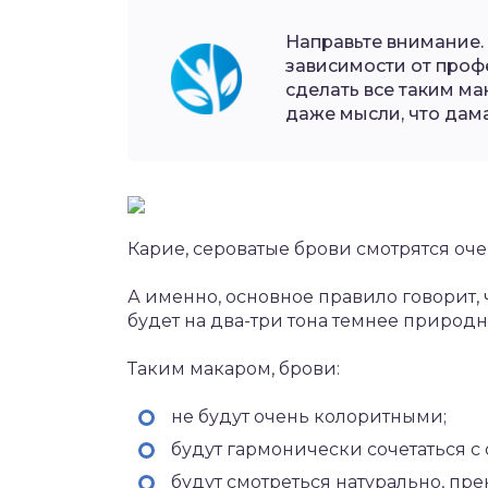
Направьте внимание. 
зависимости от проф
сделать все таким м
даже мысли, что дам
Карие, сероватые брови смотрятся оче
А именно, основное правило говорит, 
будет на два-три тона темнее природн
Таким макаром, брови:
не будут очень колоритными;
будут гармонически сочетаться с
будут смотреться натурально, пре