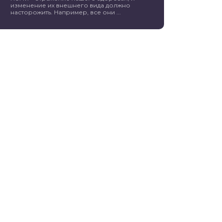
изменение их внешнего вида должно
насторожить. Например, все они ...