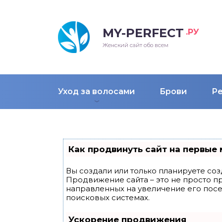
MY-PERFECT
.РУ
лосы
нские
ска
ти
Женский сайт обо всем
рижки
жские
мпунь
дные прически 2018
Уход за волосами
Брови
Р
рода
дные стрижки 2018
облемы и лечение
Как продвинуть сайт на первые 
Вы создали или только планируете созд
Продвижение сайта – это не просто п
направленных на увеличение его пос
поисковых системах.
Ускорение продвижения