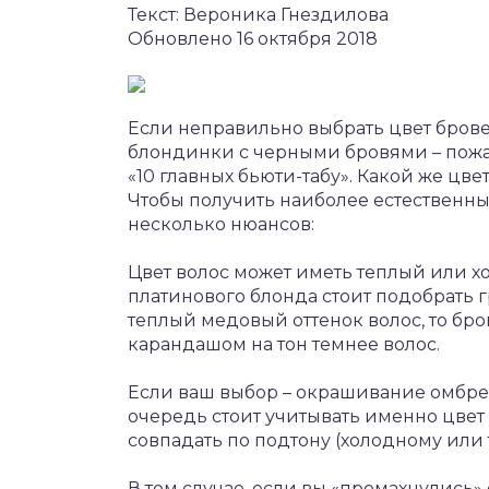
Текст: Вероника Гнездилова
Обновлено 16 октября 2018
Если неправильно выбрать цвет бровей
блондинки с черными бровями – пожа
«10 главных бьюти-табу». Какой же ц
Чтобы получить наиболее естественны
несколько нюансов:
Цвет волос может иметь теплый или 
платинового блонда стоит подобрать 
теплый медовый оттенок волос, то бр
карандашом на тон темнее волос.
Если ваш выбор – окрашивание омбре
очередь стоит учитывать именно цвет 
совпадать по подтону (холодному или 
В том случае, если вы «промахнулись»