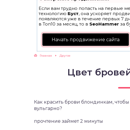
Если вам трудно попасть на первые ме
технологию
Буст
, она ускоряет продв
появляются уже в течение первых 7 дн
в Топ10 за месяц, то в
SeoHammer
за б
Начать продвижение сайта
Главная
Другое
Цвет брове
Как красить брови блондинкам, чтобы 
вульгарно?
прочтение займет 2 минуты