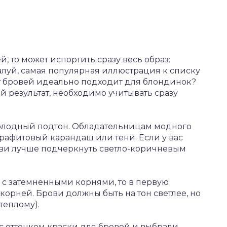
, то может испортить сразу весь образ:
луй, самая популярная иллюстрация к списку
вет бровей идеально подходит для блондинок?
й результат, необходимо учитывать сразу
холодный подтон. Обладательницам модного
графитовый карандаш или тени. Если у вас
ови лучше подчеркнуть светло-коричневым
 с затемненными корнями, то в первую
корней. Брови должны быть на тон светлее, но
теплому).
 с оттенком краски для бровей и выбрали