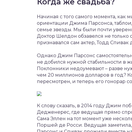
Когда же свадьба?
Начиная с того самого момента, как
ориентации Джима Парсонса, таблоид
семье звезды. Мы были почти уверены
Доктор Шелдон обзавелся не только ст
признавался сам актер, Тодд Спивак 
Однако Джим Парсонс самостоятельно 
не добился нужной стабильности в жи
Поклонники недоумевают – разве нуж
чем 20 миллионов долларов в год? Кс
пересмотрен, и теперь его гонорар со
К слову сказать, в 2014 году Джим п
Дедженерес, где ведущая прямо спрос
Сама Эллен на тот момент уже нескол
Поршей де Росси. Ведущая заметила, 
Парсонс и Спивак прожили вместе на 