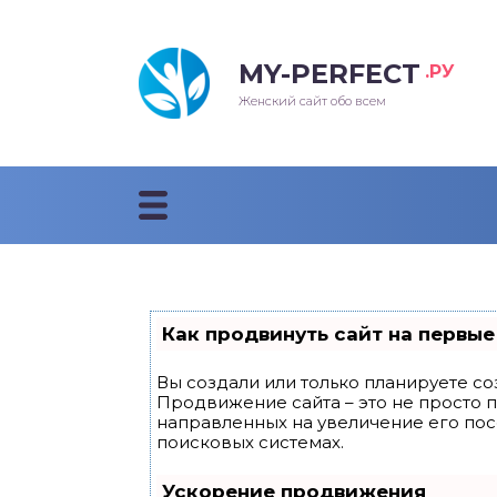
MY-PERFECT
.РУ
лосы
нские
ска
ти
Женский сайт обо всем
рижки
жские
мпунь
дные прически 2018
рода
дные стрижки 2018
облемы и лечение
Как продвинуть сайт на первые
Вы создали или только планируете соз
Продвижение сайта – это не просто 
направленных на увеличение его по
поисковых системах.
Ускорение продвижения