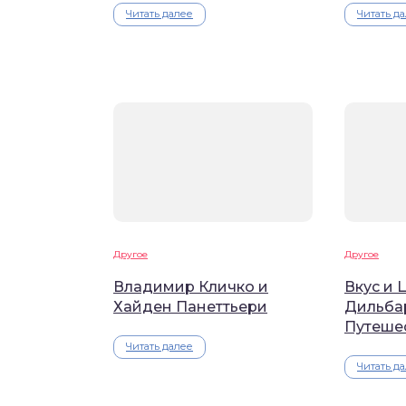
Читать далее
Читать д
Другое
Другое
Владимир Кличко и
Вкус и 
Хайден Панеттьери
Дильба
Путеше
Читать далее
Читать д