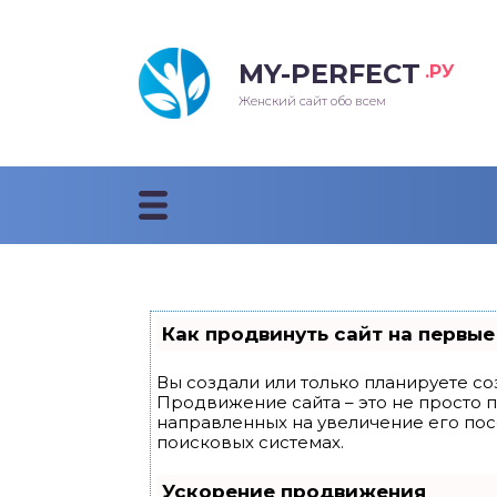
MY-PERFECT
.РУ
лосы
нские
ска
ти
Женский сайт обо всем
рижки
жские
мпунь
дные прически 2018
рода
дные стрижки 2018
облемы и лечение
Как продвинуть сайт на первые
Вы создали или только планируете соз
Продвижение сайта – это не просто 
направленных на увеличение его по
поисковых системах.
Ускорение продвижения