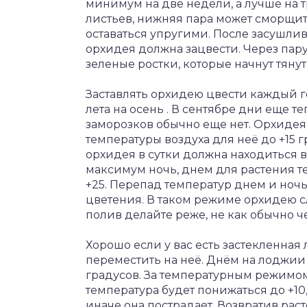
минимум на две недели, а лучше на т
листьев, нижняя пара может сморщить
оставаться упругими. После засушлив
орхидея должна зацвести. Через пару
зеленые ростки, которые начнут тянуть
Заставлять орхидею цвести каждый г
лета на осень . В сентябре дни еще т
заморозков обычно еще нет. Орхиде
температуры воздуха для неё до +15 г
орхидея в сутки должна находиться в
максимум ночь, днем для растения т
+25. Перепад температур днем и ночь
цветения. В таком режиме орхидею с
полив делайте реже, не как обычно че
Хорошо если у вас есть застекленная
переместить на неё. Днём на лоджии 
градусов. За температурным режимом
температура будет понижаться до +10
иначе она пострадает. Возвратив рас