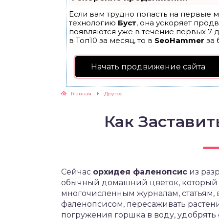
Если вам трудно попасть на первые м
технологию
Буст
, она ускоряет прод
появляются уже в течение первых 7 д
в Топ10 за месяц, то в
SeoHammer
за 
Начать продвижение сайта
Главная
Другое
Как Застави
Сейчас
орхидея фаленопсис
из раз
обычный домашний цветок, который е
многочисленным журналам, статьям, 
фаленопсисом, пересаживать растени
погружения горшка в воду, удобрят