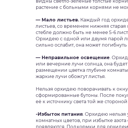
видны светло-зеленые толстые корни, 
растение с больными корнями не мож
— Мало листьев.
Каждый год орхидея
листьев, со временем нижняя старая 
стебле должно быть не менее 5-6 лис
Орхидею с одной или двумя парой лис
сильно ослабит, она может погибнуть
— Неправильное освещение
. Орхи
или вечерние лучи солнца, она будет
размещении цветка глубине комнаты 
жаркие лучи обожгут листья.
Нельзя орхидею поворачивать к окну 
сформированные бутоны. После покуп
её к источнику света той же стороной 
-Избыток питания
. Орхидею нельзя
комнатных цветов, при избытке азота
появляются. Подкормки для орхидеи д