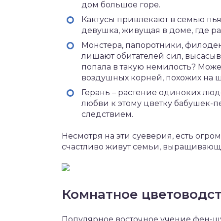
дом большое горе.
Кактусы привлекают в семью пьян
девушка, живущая в доме, где рас
Монстера, папоротники, филоде
лишают обитателей сил, высасыв
попала в такую немилость? Может 
воздушных корней, похожих на 
Герань – растение одиноких люде
любви к этому цветку бабушек-п
следствием.
Несмотря на эти суеверия, есть огро
счастливо живут семьи, выращивающие
Комнатное цветоводст
Популярное восточное учение фен-шу