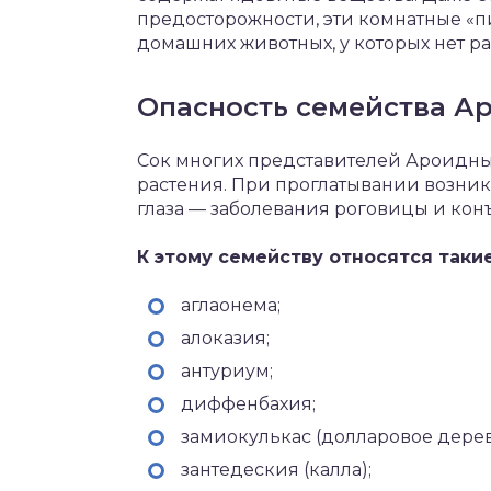
предосторожности, эти комнатные «п
домашних животных, у которых нет ра
Опасность семейства А
Сок многих представителей Ароидных
растения. При проглатывании возник
глаза — заболевания роговицы и кон
К этому семейству относятся так
аглаонема;
алоказия;
антуриум;
диффенбахия;
замиокулькас (долларовое дерев
зантедеския (калла);