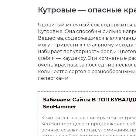
Кутровые — опасные кр
Ядовитый млечный сок содержится в
Кутровые. Она способны сильно навр
Вещества, содержащиеся в алламанде
могут привести к летальному исходу
набирает популярность среди цвето
стебля — каудексу. Эти комнатные р
очень красивы: за последние неско
количество сортов с разнообразным
лепестками.
Забиваем Сайты В ТОП КУВАЛДО
SeoHammer
Каждая ссылка анализируется по трем
SeoHammer делает продвижение сайт
вечные ссылки, статьи, упоминания, п
потенциал SeoHammer для продвижен