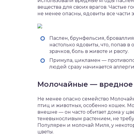
использовали вредные ягоды паслено
вещества для своих врагов. Частые го
не менее опасны, ядовиты все части э
Паслен, брунфельсия, броваллия
настолько ядовиты, что, попав 
зрачков, боль в животе и рвоту.
Примула, цикламен — противопока
людей сразу начинается аллерги
Молочайные — вредное
Не менее опасно семейство Молочайны
птиц и животных, особенно кошек. М
внешне — он часто обитает дома у цв
теневыносливым растением, не требуе
Популярен и молочай Миля, у некото
цветы.