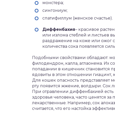
монстера;
сингониум;
спатифиллум (женское счастье).
Диффенбахия
– красивое расте
или излома стеблей и листьев в
раздражение на коже или ожог с
количества сока появляется сил
Подобными свойствами обладают: мол
филодендрон, калла, аглаонема. Их со
попадании в кишечник становится пр
ядовиты в этом отношении гиацинт, 
Для кошек опасность представляет мо
рту появится жжение, волдыри. Сок 
При отравлении диффенбахией есть р
здоровья человека, часто ценятся за
лекарственные. Например, сок алока
считается, что его настойка эффектив