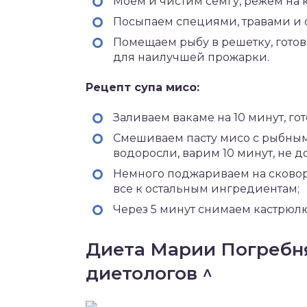
Моем и чистим семгу, режем на 
Посыпаем специями, травами и с
Помещаем рыбу в решетку, гото
для наилучшей прожарки.
Рецепт супа мисо:
Заливаем вакаме на 10 минут, го
Смешиваем пасту мисо с рыбным
водоросли, варим 10 минут, не д
Немного поджариваем на сковоро
все к остальным ингредиентам;
Через 5 минут снимаем кастрюлю
Диета Марии Погребня
диетологов ^