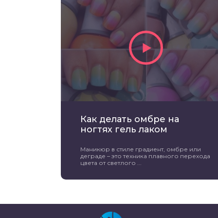
Как делать омбре на
ногтях гель лаком
Маникюр в стиле градиент, омбре или
деграде – это техника плавного перехода
цвета от светлого ...