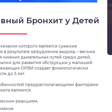
вный Бронхит у Детей
изнаком которого является сужение
 в результате затруднение выдоха, – весьма
 нижних дыхательных путей среди детей,
сылки для развития обструкции у малышей
отекающих ОРВИ создает физиологически
те до 3 лет.
собенностей предрасполагающими факторами
хита являются:
ическим реакциям;
тивное.