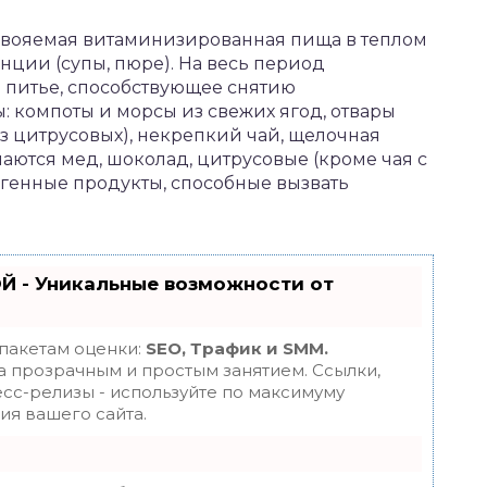
свояемая витаминизированная пища в теплом
ции (супы, пюре). На весь период
 питье, способствующее снятию
 компоты и морсы из свежих ягод, отвары
из цитрусовых), некрепкий чай, щелочная
аются мед, шоколад, цитрусовые (кроме чая с
ргенные продукты, способные вызвать
Й - Уникальные возможности от
 пакетам оценки:
SEO, Трафик и SMM.
 прозрачным и простым занятием. Ссылки,
есс-релизы - используйте по максимуму
я вашего сайта.