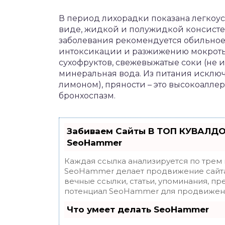
В период лихорадки показана легкоу
виде, жидкой и полужидкой консистен
заболевания рекомендуется обильное
интоксикации и разжижению мокроты:
сухофруктов, свежевыжатые соки (не 
минеральная вода. Из питания исключ
лимоном), пряности – это высокоалле
бронхоспазм.
Забиваем Сайты В ТОП КУВАЛДО
SeoHammer
Каждая ссылка анализируется по трем
SeoHammer делает продвижение сайта
вечные ссылки, статьи, упоминания, пр
потенциал SeoHammer для продвижени
Что умеет делать SeoHammer