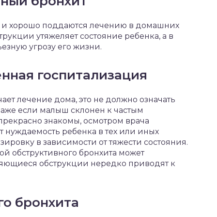
вный бронхит
о и хорошо поддаются лечению в домашних
рукции утяжеляет состояние ребенка, а в
езную угрозу его жизни.
енная госпитализация
учает лечение дома, это не должно означать
Даже если малыш склонен к частым
прекрасно знакомы, осмотром врача
т нуждаемость ребенка в тех или иных
зировку в зависимости от тяжести состояния.
ской обструктивного бронхита может
оряющиеся обструкции нередко приводят к
го бронхита