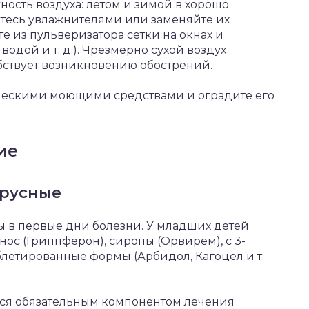
ость воздуха: летом и зимой в хорошо
тесь увлажнителями или заменяйте их
 из пульверизатора сетки на окнах и
 водой и т. д.). Чрезмерно сухой воздух
обствует возникновению обострений.
ическими моющими средствами и оградите его
ие
ирусные
 в первые дни болезни. У младших детей
нос (Гриппферон), сиропы (Орвирем), с 3-
блетированные формы (Арбидол, Кагоцел и т.
тся обязательным компонентом лечения