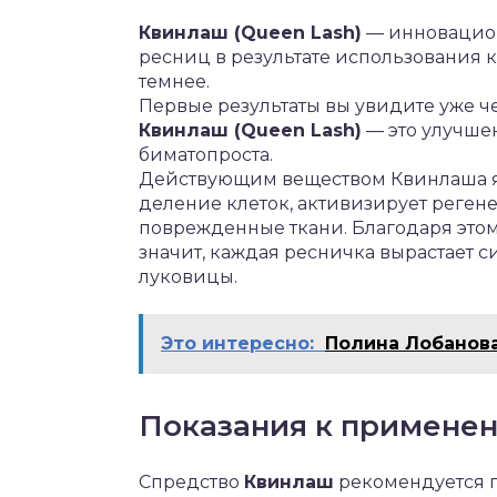
Квинлаш (Queen Lash)
— инновацион
ресниц в результате использования к
темнее.
Первые результаты вы увидите уже че
Квинлаш (Queen Lash)
— это улучшен
биматопроста.
Действующим веществом Квинлаша яв
деление клеток, активизирует реген
поврежденные ткани. Благодаря этому
значит, каждая ресничка вырастает с
луковицы.
Это интересно:
Полина Лобанов
Показания к примене
Спредство
Квинлаш
рекомендуется п