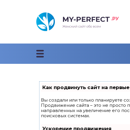
MY-PERFECT
.РУ
лосы
нские
ска
ти
Женский сайт обо всем
рижки
жские
мпунь
дные прически 2018
рода
дные стрижки 2018
облемы и лечение
Как продвинуть сайт на первые
Вы создали или только планируете соз
Продвижение сайта – это не просто 
направленных на увеличение его по
поисковых системах.
Ускорение продвижения