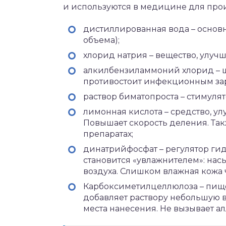
и используются в медицине для прои
дистиллированная вода – основн
объема);
хлорид натрия – вещество, улуч
алкилбензиламмоний хлорид – 
противостоит инфекционным зар
раствор биматопроста – стимулят
лимонная кислота – средство, у
Повышает скорость деления. Так
препаратах;
динатрийфосфат – регулятор ги
становится «увлажнителем»: на
воздуха. Слишком влажная кожа 
Карбоксиметилцеллюлоза – пище
добавляет раствору небольшую вя
места нанесения. Не вызывает а