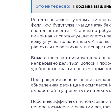
Это интересно:
Продажа машины
Рецепт составлен с учетом активност
фолликул будут уязвимы для атак ба
введен антисептик. Клеткам потребу
лимонная кислота улучшит клеточное 
кожу, улучшая эластичность. А целл
растечься по ресничкам и испариться
Биматопрост активизирует деятельнос
непрерывно делиться. Волоски прорез
удобренные «растительным гормоном
Прекращение использования сыворотк
обновленная ресница не осыплется.
сывороткой и укреплять питательным
Побочные эффекты от использования
непереносимости и реакции раздраж