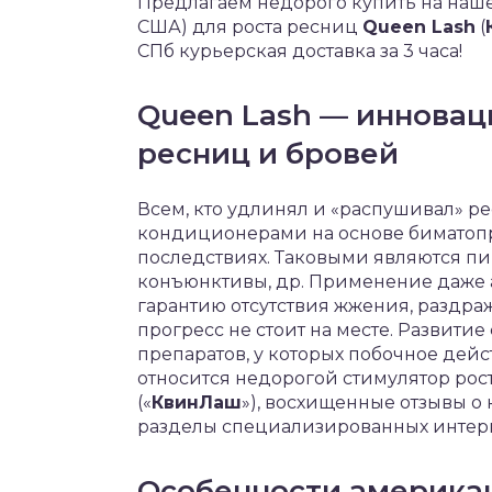
Предлагаем недорого купить на наш
США) для роста ресниц
Queen Lash
(
СПб курьерская доставка за 3 часа!
Queen Lash — инновац
ресниц и бровей
Всем, кто удлинял и «распушивал» 
кондиционерами на основе биматопр
последствиях. Таковыми являются пи
конъюнктивы, др. Применение даже а
гарантию отсутствия жжения, раздра
прогресс не стоит на месте. Развит
препаратов, у которых побочное дей
относится недорогой стимулятор рос
(«
КвинЛаш
»), восхищенные отзывы 
разделы специализированных интерн
Особенности америка