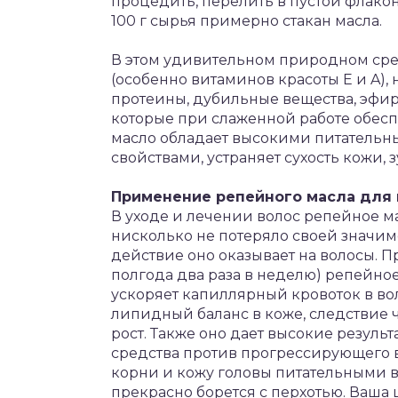
процедить, перелить в пустой флако
100 г сырья примерно стакан масла.
В этом удивительном природном сре
(особенно витаминов красоты Е и A)
протеины, дубильные вещества, эфи
которые при слаженной работе обес
масло обладает высокими питатель
свойствами, устраняет сухость кожи, з
Применение репейного масла для в
В уходе и лечении волос репейное м
нисколько не потеряло своей значим
действие оно оказывает на волосы.
полгода два раза в неделю) репейное
ускоряет капиллярный кровоток в во
липидный баланс в коже, следствие 
рост. Также оно дает высокие резуль
средства против прогрессирующего 
корни и кожу головы питательными ве
прекрасно борется с перхотью. Ваша