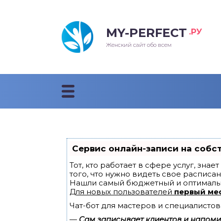
MY-PERFECT
.РУ
лосы
нские
ска
ти
Женский сайт обо всем
рижки
жские
мпунь
дные прически 2018
рода
дные стрижки 2018
облемы и лечение
Сервис онлайн-записи на собс
Тот, кто работает в сфере услуг, зна
того, что нужно видеть свое расписан
Нашли самый бюджетный и оптималь
Для новых пользователей
первый ме
Чат-бот для мастеров и специалистов
—
Сам записывает клиентов и напомин