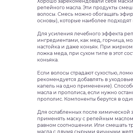
Хорошо зарекомендовали себя маски 
репейного масла. Эти продукты смеш
волосы. Смесь можно обогащать эфир
основы), которые наиболее подходят
Для усиления лечебного эффекта репе
ингредиентами, как мед, горчица, мо
настойка и даже коньяк. При жирном 
ложка меда, при сухом типе в этот с
коньяка.
Если волосы страдают сухостью, лом
рекомендуется добавлять в уходовые 
капель на одно применение). Способ
масла и прополиса, если нужно остан
прополис. Компоненты берутся в оди
Для ослабленных после химической з
применять маску с репейным маслом 
равном соотношении. Или смешать т
масла с двумя сырыми яичными желтк