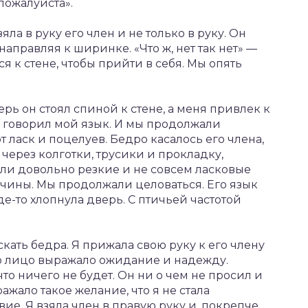
пожалуйста».
зяла в руку его член и не только в руку. Он
 направляя к ширинке. «Что ж, нет так нет» —
я к стене, чтобы прийти в себя. Мы опять
рь он стоял спиной к стене, а меня привлек к
— говорил мой язык. И мы продолжали
т ласк и поцелуев. Бедро касалось его члена,
и через колготки, трусики и прокладку,
были довольно резкие и не совсем ласковые
ины. Мы продолжали целоваться. Его язык
Где-то хлопнула дверь. С птичьей частотой
ать бедра. Я прижала свою руку к его члену
Его лицо выражало ожидание и надежду.
что ничего не будет. Он ни о чем не просил и
ажало такое желание, что я не стала
вие. Я взяла член в правую руку и, покрепче