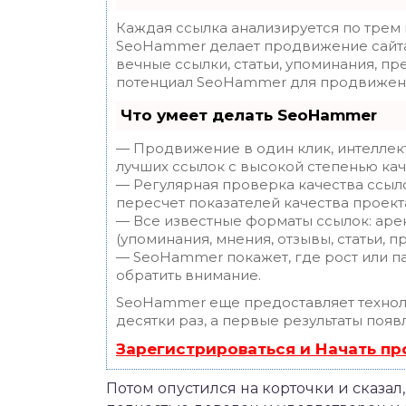
Каждая ссылка анализируется по трем
SeoHammer делает продвижение сайта
вечные ссылки, статьи, упоминания, пр
потенциал SeoHammer для продвижени
Что умеет делать SeoHammer
— Продвижение в один клик, интеллек
лучших ссылок с высокой степенью кач
— Регулярная проверка качества ссыл
пересчет показателей качества проект
— Все известные форматы ссылок: аре
(упоминания, мнения, отзывы, статьи, п
— SeoHammer покажет, где рост или па
обратить внимание.
SeoHammer еще предоставляет техно
десятки раз, а первые результаты появ
Зарегистрироваться и Начать п
Потом опустился на корточки и сказал,