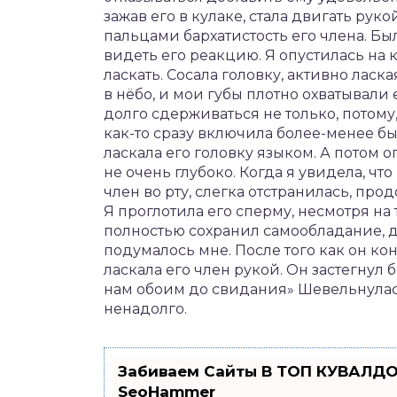
зажав его в кулаке, стала двигать рук
пальцами бархатистость его члена. Был
видеть его реакцию. Я опустилась на ко
ласкать. Сосала головку, активно ласка
в нёбо, и мои губы плотно охватывали е
долго сдерживаться не только, потому,
как-то сразу включила более-менее бы
ласкала его головку языком. А потом оп
не очень глубоко. Когда я увидела, что
член во рту, слегка отстранилась, прод
Я проглотила его сперму, несмотря на
полностью сохранил самообладание, да
подумалось мне. После того как он ко
ласкала его член рукой. Он застегнул 
нам обоим до свидания» Шевельнулас
ненадолго.
Забиваем Сайты В ТОП КУВАЛДО
SeoHammer