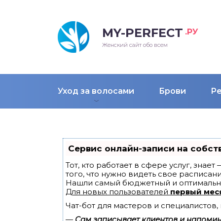
MY-PERFECT
.РУ
лосы
нские
ска
ти
Женский сайт обо всем
рижки
жские
мпунь
дные прически 2018
Уход за волосами
Брови
Р
рода
дные стрижки 2018
облемы и лечение
Сервис онлайн-записи на собст
Тот, кто работает в сфере услуг, знае
того, что нужно видеть свое расписани
Нашли самый бюджетный и оптимальн
Для новых пользователей
первый мес
Чат-бот для мастеров и специалистов
—
Сам записывает клиентов и напомина