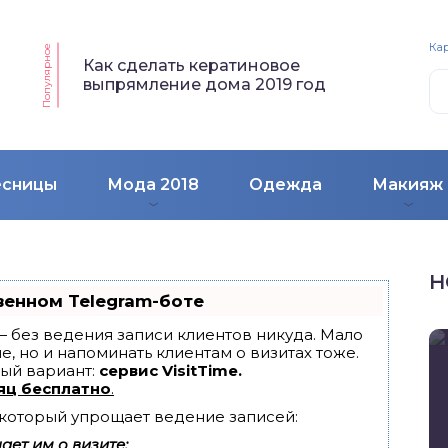
Кар
Популярное
Как сделать кератиновое
выпрямление дома 2019 год
есницы
Мода 2018
Одежда
Макияж
Н
венном Telegram-боте
т — без ведения записи клиентов никуда. Мало
е, но и напоминать клиентам о визитах тоже.
ый вариант:
сервис VisitTime.
яц бесплатно
.
, который упрощает ведение записей:
ет им о визите;