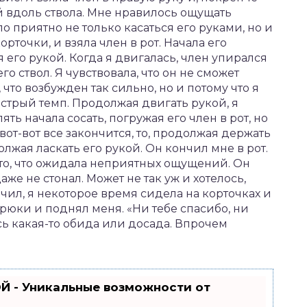
ой вдоль ствола. Мне нравилось ощущать
о приятно не только касаться его руками, но и
рточки, и взяла член в рот. Начала его
я его рукой. Когда я двигалась, член упирался
го ствол. Я чувствовала, что он не сможет
 что возбужден так сильно, но и потому что я
стрый темп. Продолжая двигать рукой, я
ять начала сосать, погружая его член в рот, но
 вот-вот все закончится, то, продолжая держать
олжая ласкать его рукой. Он кончил мне в рот.
 то, что ожидала неприятных ощущений. Он
же не стонал. Может не так уж и хотелось,
нчил, я некоторое время сидела на корточках и
брюки и поднял меня. «Ни тебе спасибо, ни
ь какая-то обида или досада. Впрочем
Й - Уникальные возможности от