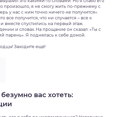
ыразил это какими-то словами. Но я слабо его
что произошло, я не смогу жить по-прежнему с
перь у нас с ним точно ничего не получится».
то все получится, что ни случается – все к
и вместе спустились на первый этаж.
дении и словах. На прощание он сказал: «Ты с
й парень». Я поднялась к себе домой.
одцы! Заходите ещё!
безумно вас хотеть:
ции