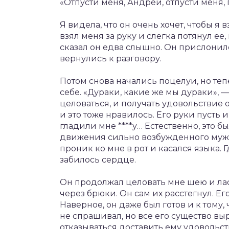
«Отпусти меня, Андрей, отпусти меня, 
Я видела, что он очень хочет, чтобы я в
взял меня за руку и слегка потянул ее,
сказал он едва слышно. Он прислонилс
вернулись к разговору.
Потом снова начались поцелуи, но тепе
себе. «Дураки, какие же мы дураки», 
целоваться, и получать удовольствие о
и это тоже нравилось. Его руки пусть 
гладили мне ****у… Естественно, это 
движения сильно возбужденного мужч
проник ко мне в рот и касался языка. 
забилось сердце.
Он продолжал целовать мне шею и ласк
через брюки. Он сам их расстегнул. 
Наверное, он даже был готов и к тому, 
не спрашивал, но все его существо выр
отказываться доставить ему удовольст