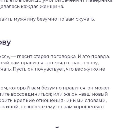
ить его в себя до умопомрачения? Наверняка
адавалась каждая женщина.
авить мужчину безумно по вам скучать.
ову
ся», — гласит старая поговорка. И это правда.
рый вам нравится, потерял от вас голову,
чать. Пусть он почувствует, что вас жутко не
м, который вам безумно нравится; он может
тите воссоединиться; или же он –ваш новый
троить крепкие отношения- иными словами,
ужчиной, позвольте ему по вам хорошенько